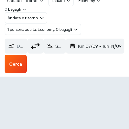
Andata e ritorno
1 adulto
Economy
0 bagagli
Andata e ritorno
1 persona adulta, Economy, 0 bagagli
Da dove?
San Paolo del Brasile Aeroporto di Campinas-Viracopos (VCP)
lun 07/09
-
lun 14/09
Cerca