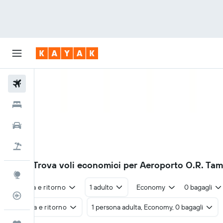
Voli
Hotel
Auto
Pacchetti vacanze
JNB
270€
Trova voli economici per Aeroporto O.R. Ta
Explore
Andata e ritorno
1 adulto
Economy
0 bagagli
Tracker voli
Andata e ritorno
1 persona adulta, Economy, 0 bagagli