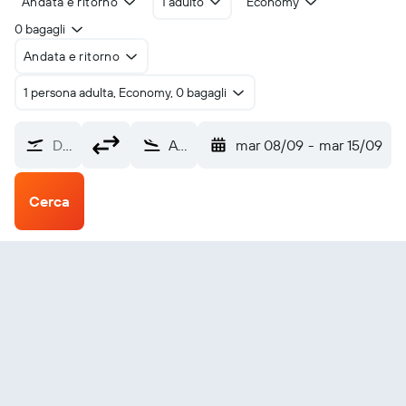
Andata e ritorno
1 adulto
Economy
0 bagagli
Andata e ritorno
1 persona adulta, Economy, 0 bagagli
Da dove?
Aeroporto di Bratislava-M.R. Štefánik (BTS)
mar 08/09
-
mar 15/09
Cerca