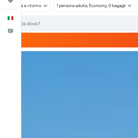
Trips
Andata e ritorno
1 persona adulta, Economy, 0 bagagli
Italiano
Commenti