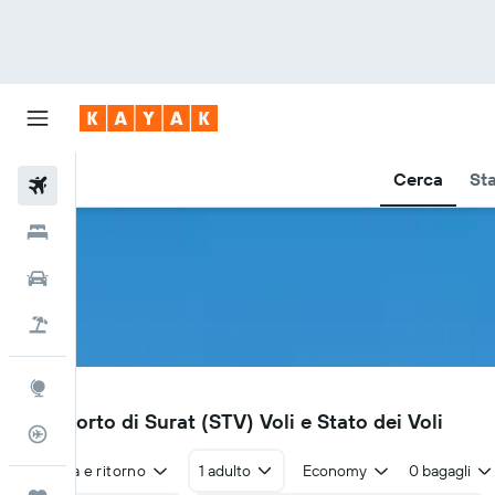
Cerca
Sta
Voli
Hotel
Auto
Pacchetti vacanze
Explore
STV
Aeroporto di Surat (STV) Voli e Stato dei Voli
Tracker voli
Andata e ritorno
1 adulto
Economy
0 bagagli