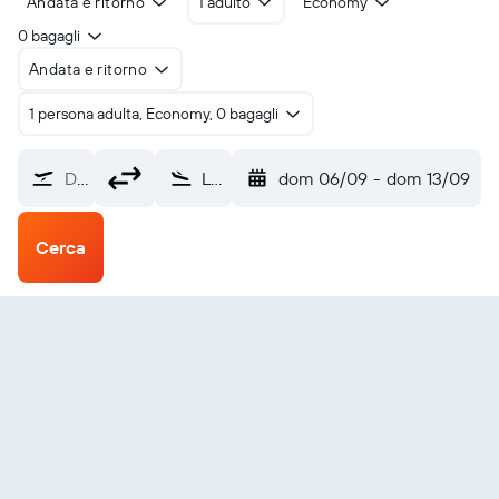
Andata e ritorno
1 adulto
Economy
0 bagagli
Andata e ritorno
1 persona adulta, Economy, 0 bagagli
Da dove?
La Paz El Alto Intl (LPB)
dom 06/09
-
dom 13/09
Cerca