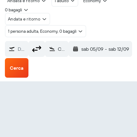
Andata e ritorno
1 adulto
Economy
0 bagagli
Andata e ritorno
1 persona adulta, Economy, 0 bagagli
Da dove?
College Station Easterwood Field (CLL)
sab 05/09
-
sab 12/09
Cerca