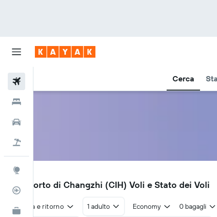
Cerca
Sta
Voli
Hotel
Auto
Pacchetti vacanze
Explore
CIH
Aeroporto di Changzhi (CIH) Voli e Stato dei Voli
Tracker voli
Andata e ritorno
1 adulto
Economy
0 bagagli
KAYAK Business
NOVITÀ