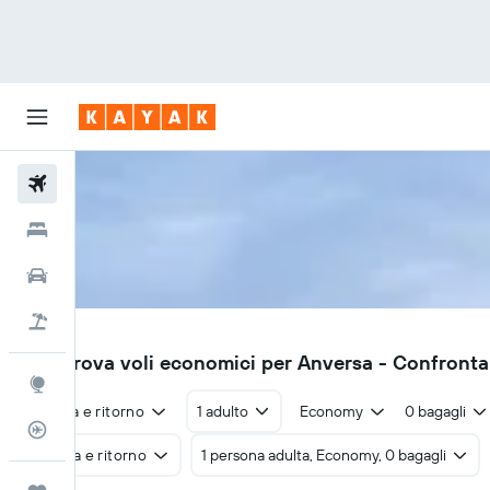
Voli
Hotel
Auto
Pacchetti vacanze
ANR
90€
Trova voli economici per Anversa - Confronta
Explore
Andata e ritorno
1 adulto
Economy
0 bagagli
Tracker voli
Andata e ritorno
1 persona adulta, Economy, 0 bagagli