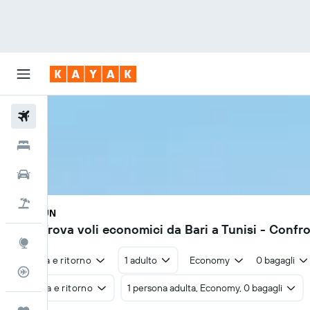
Voli
Hotel
Auto
Pacchetti vacanze
BRI - TUN
116€
Trova voli economici da Bari a Tunisi - Confro
Explore
Andata e ritorno
1 adulto
Economy
0 bagagli
Tracker voli
Andata e ritorno
1 persona adulta, Economy, 0 bagagli