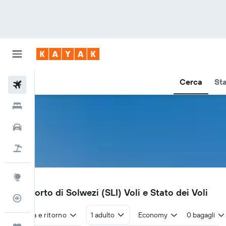
Cerca
Sta
Voli
Hotel
Auto
Pacchetti vacanze
Explore
SLI
Aeroporto di Solwezi (SLI) Voli e Stato dei Voli
Tracker voli
Andata e ritorno
1 adulto
Economy
0 bagagli