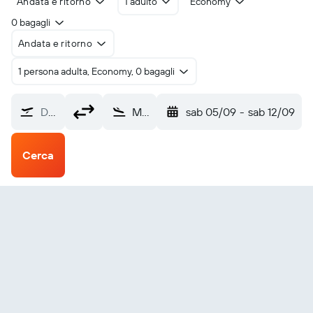
Andata e ritorno
1 adulto
Economy
0 bagagli
Andata e ritorno
1 persona adulta, Economy, 0 bagagli
Da dove?
Manizales La Nubia (MZL)
sab 05/09
-
sab 12/09
Cerca