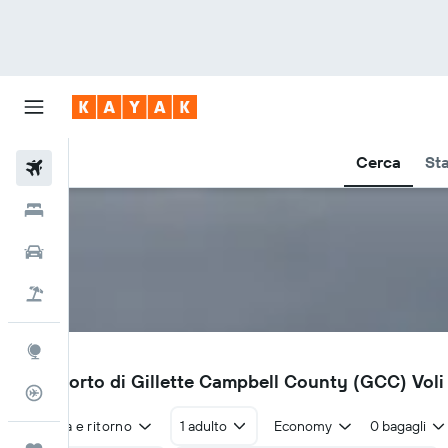
Cerca
Sta
Voli
Hotel
Auto
Pacchetti vacanze
Explore
GCC
Aeroporto di Gillette Campbell County (GCC) Voli 
Tracker voli
Andata e ritorno
1 adulto
Economy
0 bagagli