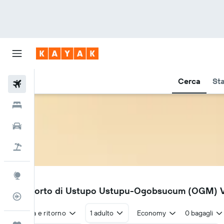
Cerca
Sta
Voli
Hotel
Auto
Pacchetti vacanze
Explore
OGM
Aeroporto di Ustupo Ustupu-Ogobsucum (OGM) Vol
Tracker voli
Andata e ritorno
1 adulto
Economy
0 bagagli