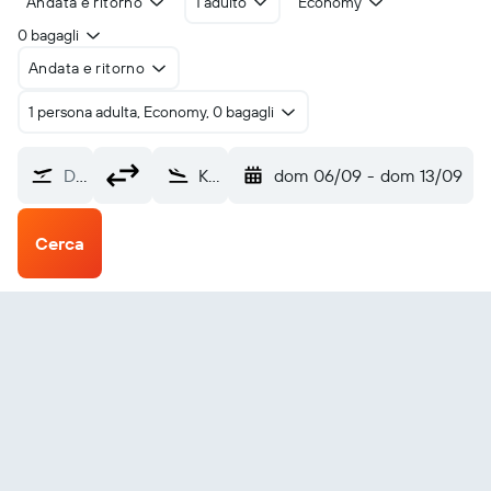
Andata e ritorno
1 adulto
Economy
0 bagagli
Andata e ritorno
1 persona adulta, Economy, 0 bagagli
Da dove?
Kitwe Southdowns (KIW)
dom 06/09
-
dom 13/09
Cerca