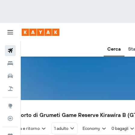
Cerca
Sta
Voli
Hotel
Auto
Pacchetti vacanze
Explore
GTZ
Aeroporto di Grumeti Game Reserve Kirawira B (GTZ
Tracker voli
Andata e ritorno
1 adulto
Economy
0 bagagli