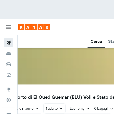
Cerca
Sta
Voli
Hotel
Auto
Pacchetti vacanze
Explore
ELU
Aeroporto di El Oued Guemar (ELU) Voli e Stato de
Tracker voli
Andata e ritorno
1 adulto
Economy
0 bagagli