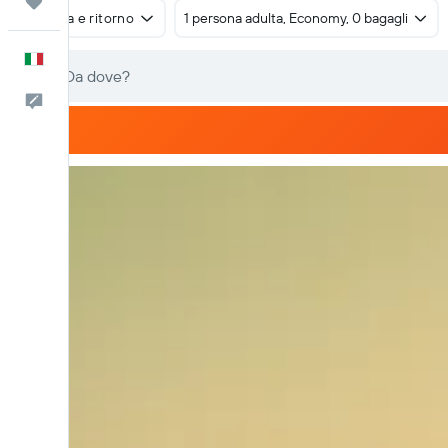
Trips
Andata e ritorno
1 persona adulta, Economy, 0 bagagli
Italiano
Commenti