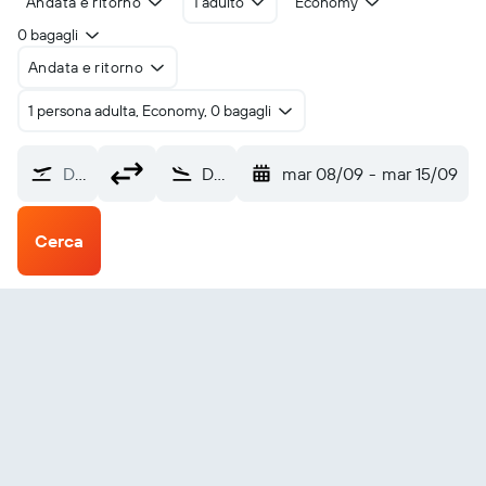
Andata e ritorno
1 adulto
Economy
0 bagagli
Andata e ritorno
1 persona adulta, Economy, 0 bagagli
Da dove?
Distretto di Whakatane (WHK)
mar 08/09
-
mar 15/09
Cerca