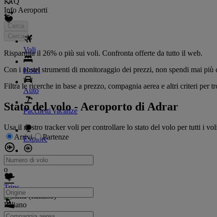
FAQ
Info Aeroporti
Cerca
Cerca
Voli
Risparmia il 26% o più sui voli. Confronta offerte da tutto il web.
Con i nostri strumenti di monitoraggio dei prezzi, non spendi mai più 
Hotel
Filtra le ricerche in base a prezzo, compagnia aerea e altri criteri per tro
Auto
Stato del volo - Aeroporto di Adrar
Pacchetti vacanze
Usa il nostro tracker voli per controllare lo stato del volo per tutti i v
Arrivi
Partenze
Explore
Tracker voli
o
Trips
Italiano