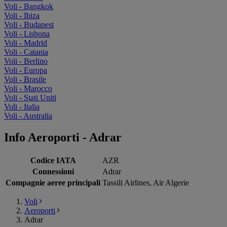
Voli - Bangkok
Voli - Ibiza
Voli - Budapest
Voli - Lisbona
Voli - Madrid
Voli - Catania
Voli - Berlino
Voli - Europa
Voli - Brasile
Voli - Marocco
Voli - Stati Uniti
Voli - Italia
Voli - Australia
Info Aeroporti - Adrar
Codice IATA
AZR
Connessioni
Adrar
Compagnie aeree principali
Tassili Airlines, Air Algerie
Voli
Aeroporti
Adrar