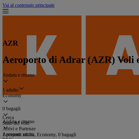
Vai al contenuto principale
AZR
Aeroporto di Adrar (AZR) Voli e
Andata e ritorno
1 adulto
Economy
0 bagagli
Cerca
Andata e ritorno
Stato del volo
Arrivi e Partenze
Aeroporti vicini
1 persona adulta, Economy, 0 bagagli