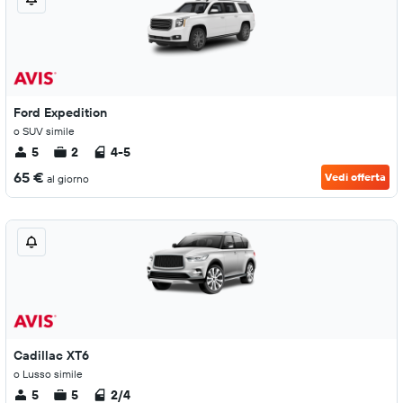
Ford Expedition
o SUV simile
5
2
4-5
65 €
Vedi offerta
al giorno
Cadillac XT6
o Lusso simile
5
5
2/4