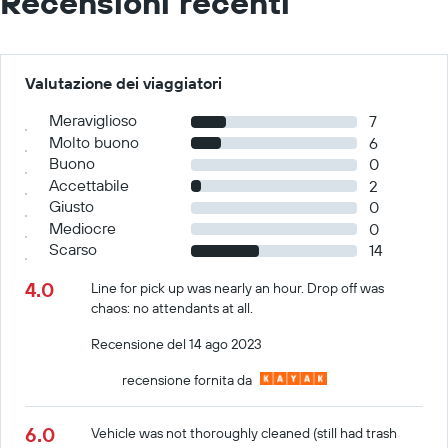
Recensioni recenti
Valutazione dei viaggiatori
Meraviglioso
7
Molto buono
6
Buono
0
Accettabile
2
Giusto
0
Mediocre
0
Scarso
14
4.0
Line for pick up was nearly an hour. Drop off was
chaos: no attendants at all.
Recensione del 14 ago 2023
recensione fornita da
6.0
Vehicle was not thoroughly cleaned (still had trash