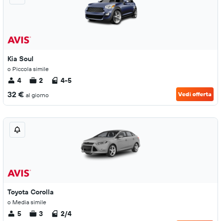
Kia Soul
o Piccola simile
4
2
4-5
32 €
Vedi offerta
al giorno
Toyota Corolla
o Media simile
5
3
2/4