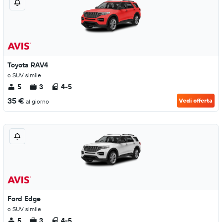
Toyota RAV4
o SUV simile
5
3
4-5
35 €
Vedi offerta
al giorno
Ford Edge
o SUV simile
5
3
4-5