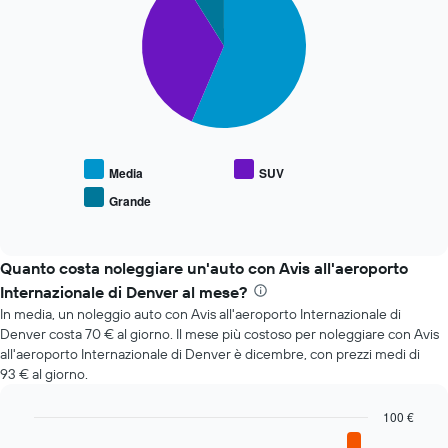
with
prenotazione
3
Il
slices.
grafico
ha
Il
1
grafico
asse
seguente
X
mostra
a
il
indicare
prezzo
Media
SUV
il
medio
numero
Grande
End
delle
di
of
tipologie
interactive
giorni
di
chart
prima
auto
Quanto costa noleggiare un'auto con Avis all'aeroporto
della
più
Internazionale di Denver al mese?
prenotazione
richieste
Il
In media, un noleggio auto con Avis all'aeroporto Internazionale di
grafico
Denver costa 70 € al giorno. Il mese più costoso per noleggiare con Avis
ha
all'aeroporto Internazionale di Denver è dicembre, con prezzi medi di
1
93 € al giorno.
asse
Y
100 €
a
Bar
Chart
indicare