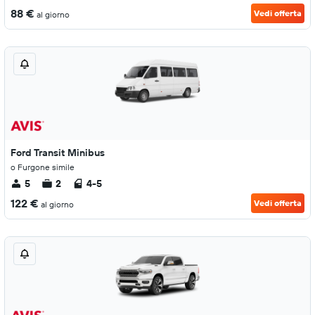
88 €
Vedi offerta
al giorno
Ford Transit Minibus
o Furgone simile
5
2
4-5
122 €
Vedi offerta
al giorno