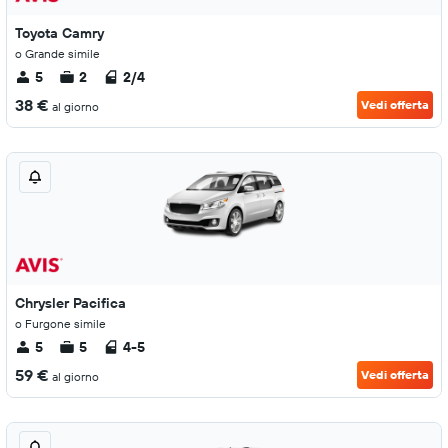
Toyota Camry
o Grande simile
5
2
2/4
38 €
Vedi offerta
al giorno
Chrysler Pacifica
o Furgone simile
5
5
4-5
59 €
Vedi offerta
al giorno