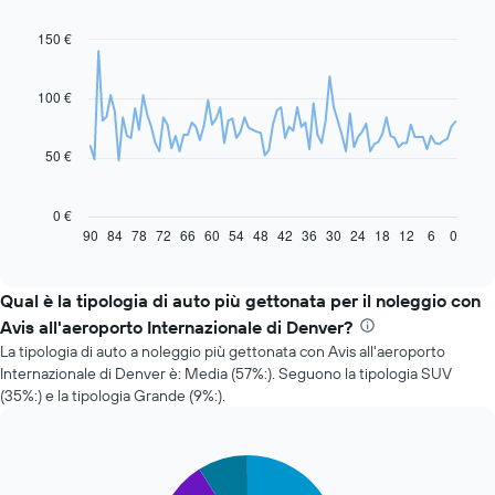
150 €
Line
Chart
graphic.
chart
with
91
100 €
data
points.
50 €
Il
grafico
seguente
0 €
mostra
90
84
78
72
66
60
54
48
42
36
30
24
18
12
6
0
End
of
come
interactive
il
chart
prezzo
Qual è la tipologia di auto più gettonata per il noleggio con
di
Avis all'aeroporto Internazionale di Denver?
un'auto
La tipologia di auto a noleggio più gettonata con Avis all'aeroporto
a
Internazionale di Denver è: Media (57%:). Seguono la tipologia SUV
noleggio
(35%:) e la tipologia Grande (9%:).
cambi
avvicinandosi
alla
data
Pie
Chart
della
graphic.
chart