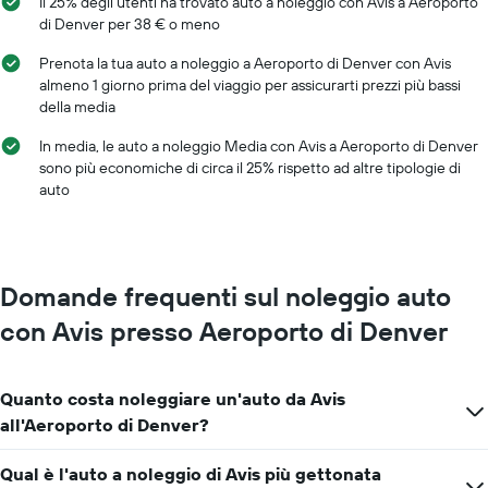
Il 25% degli utenti ha trovato auto a noleggio con Avis a Aeroporto
X
di Denver per 38 € o meno
a
indicare
Prenota la tua auto a noleggio a Aeroporto di Denver con Avis
i
almeno 1 giorno prima del viaggio per assicurarti prezzi più bassi
mesi
della media
dell'anno
Il
In media, le auto a noleggio Media con Avis a Aeroporto di Denver
grafico
sono più economiche di circa il 25% rispetto ad altre tipologie di
ha
auto
1
asse
Y
a
indicare
Domande frequenti sul noleggio auto
il
prezzo
con Avis presso Aeroporto di Denver
medio
di
un'auto
Quanto costa noleggiare un'auto da Avis
a
noleggio
all'Aeroporto di Denver?
per
un
Qual è l'auto a noleggio di Avis più gettonata
giorno