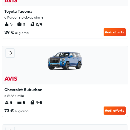
Toyota Tacoma
o Furgone pick-up simile
5
3
2/4
39 €
Vedi offerta
al giorno
Chevrolet Suburban
o SUV simile
5
5
4-5
73 €
Vedi offerta
al giorno