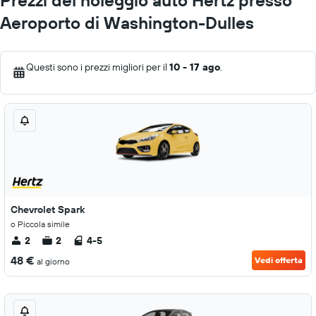
Prezzi del noleggio auto Hertz presso
Aeroporto di Washington-Dulles
Questi sono i prezzi migliori per il
10 - 17 ago
.
Chevrolet Spark
o Piccola simile
2
2
4-5
48 €
Vedi offerta
al giorno