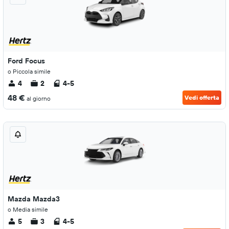
Ford Focus
o Piccola simile
4
2
4-5
48 €
Vedi offerta
al giorno
Mazda Mazda3
o Media simile
5
3
4-5