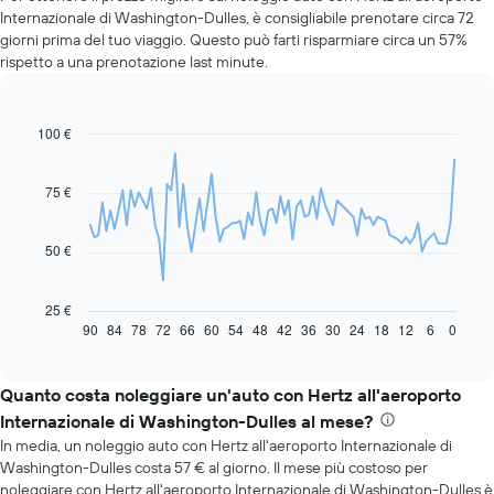
Internazionale di Washington-Dulles, è consigliabile prenotare circa 72
giorni prima del tuo viaggio. Questo può farti risparmiare circa un 57%
rispetto a una prenotazione last minute.
100 €
Line
Chart
graphic.
chart
with
91
75 €
data
points.
50 €
Il
grafico
seguente
25 €
mostra
90
84
78
72
66
60
54
48
42
36
30
24
18
12
6
0
End
of
come
interactive
il
chart
prezzo
Quanto costa noleggiare un'auto con Hertz all'aeroporto
di
Internazionale di Washington-Dulles al mese?
un'auto
In media, un noleggio auto con Hertz all'aeroporto Internazionale di
a
Washington-Dulles costa 57 € al giorno. Il mese più costoso per
noleggio
noleggiare con Hertz all'aeroporto Internazionale di Washington-Dulles è