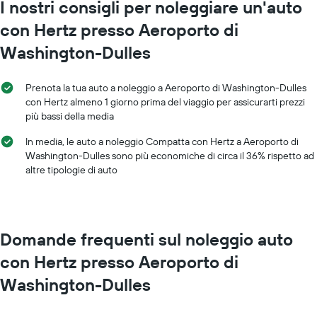
Il
I nostri consigli per noleggiare un'auto
1
grafico
asse
con Hertz presso Aeroporto di
ha
Y
1
a
Washington-Dulles
asse
indicare
X
il
a
prezzo
Prenota la tua auto a noleggio a Aeroporto di Washington-Dulles
indicare
medio
con Hertz almeno 1 giorno prima del viaggio per assicurarti prezzi
i
di
più bassi della media
mesi
un'auto
dell'anno
a
In media, le auto a noleggio Compatta con Hertz a Aeroporto di
Il
noleggio
Washington-Dulles sono più economiche di circa il 36% rispetto ad
grafico
altre tipologie di auto
ha
1
asse
Y
a
Domande frequenti sul noleggio auto
indicare
il
con Hertz presso Aeroporto di
prezzo
Washington-Dulles
medio
di
un'auto