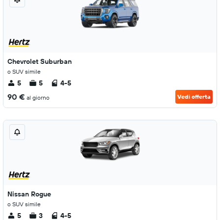
Chevrolet Suburban
o SUV simile
5
5
4-5
90 €
Vedi offerta
al giorno
Nissan Rogue
o SUV simile
5
3
4-5