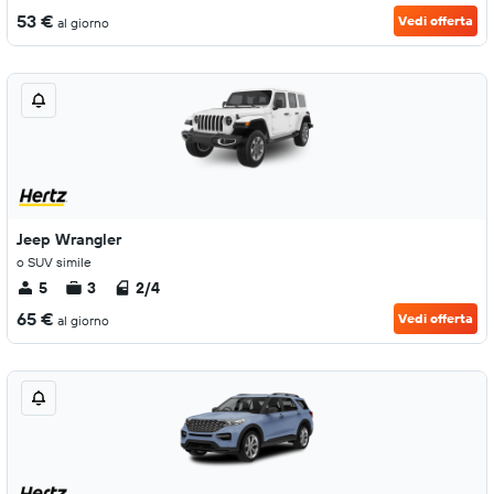
53 €
Vedi offerta
al giorno
Jeep Wrangler
o SUV simile
5
3
2/4
65 €
Vedi offerta
al giorno