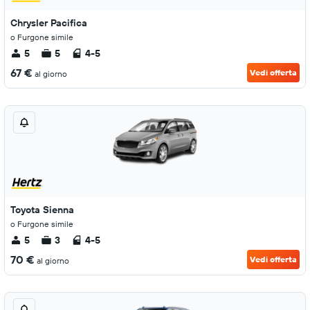
Chrysler Pacifica
o Furgone simile
5
5
4-5
67 €
Vedi offerta
al giorno
Toyota Sienna
o Furgone simile
5
3
4-5
70 €
Vedi offerta
al giorno