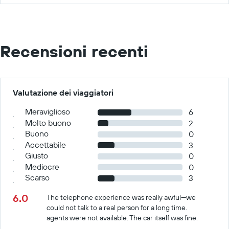
Recensioni recenti
Valutazione dei viaggiatori
Meraviglioso
6
Molto buono
2
Buono
0
Accettabile
3
Giusto
0
Mediocre
0
Scarso
3
6.0
The telephone experience was really awful---we
could not talk to a real person for a long time.
agents were not available. The car itself was fine.