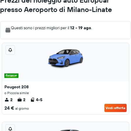
Prezzi del noleggio auto Europcar
presso Aeroporto di Milano-Linate
Questi sono i prezzi migliori per il
12 - 19 ago
.
Peugeot 208
o Piccola simile
2
2
4-5
24 €
Vedi offerta
al giorno