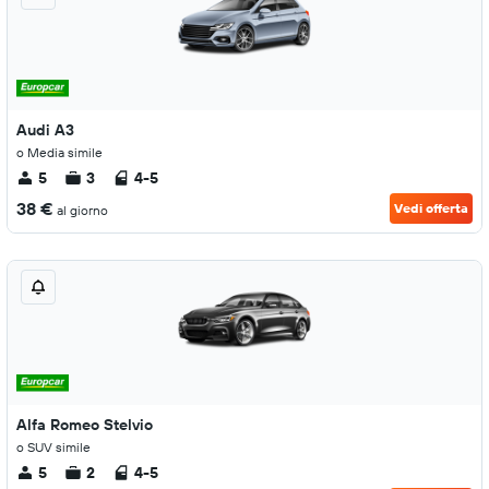
Audi A3
o Media simile
5
3
4-5
38 €
Vedi offerta
al giorno
Alfa Romeo Stelvio
o SUV simile
5
2
4-5