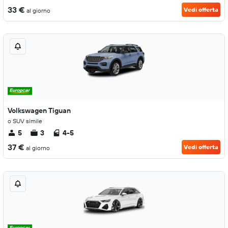
33 €
Vedi offerta
al giorno
Volkswagen Tiguan
o SUV simile
5
3
4-5
37 €
Vedi offerta
al giorno