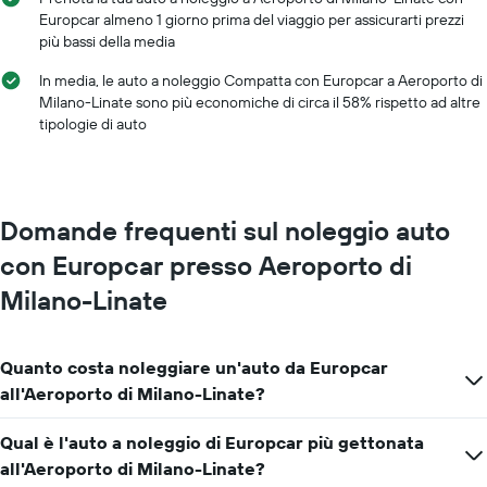
dell'anno
Europcar almeno 1 giorno prima del viaggio per assicurarti prezzi
Il
più bassi della media
grafico
ha
In media, le auto a noleggio Compatta con Europcar a Aeroporto di
1
Milano-Linate sono più economiche di circa il 58% rispetto ad altre
asse
tipologie di auto
Y
a
indicare
il
prezzo
Domande frequenti sul noleggio auto
medio
di
con Europcar presso Aeroporto di
un'auto
Milano-Linate
a
noleggio
per
un
Quanto costa noleggiare un'auto da Europcar
giorno
all'Aeroporto di Milano-Linate?
Qual è l'auto a noleggio di Europcar più gettonata
all'Aeroporto di Milano-Linate?