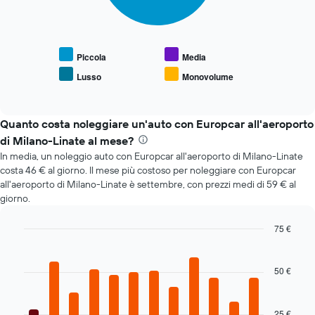
grafico
asse
seguente
X
mostra
a
il
indicare
prezzo
Piccola
Media
il
medio
numero
Lusso
Monovolume
End
delle
di
of
tipologie
interactive
giorni
di
chart
prima
auto
Quanto costa noleggiare un'auto con Europcar all'aeroporto
della
più
di Milano-Linate al mese?
prenotazione
richieste
Il
In media, un noleggio auto con Europcar all'aeroporto di Milano-Linate
grafico
costa 46 € al giorno. Il mese più costoso per noleggiare con Europcar
ha
all'aeroporto di Milano-Linate è settembre, con prezzi medi di 59 € al
1
giorno.
asse
Y
75 €
a
Bar
Chart
indicare
graphic.
chart
il
with
50 €
prezzo
12
medio
bars.
di
25 €