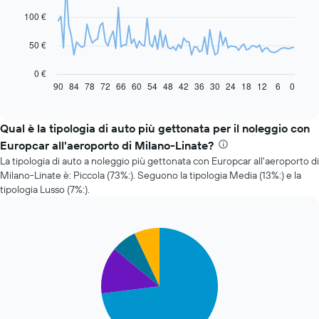
data
100 €
points.
Il
50 €
grafico
seguente
0 €
mostra
90
84
78
72
66
60
54
48
42
36
30
24
18
12
6
0
End
of
come
interactive
il
chart
prezzo
Qual è la tipologia di auto più gettonata per il noleggio con
di
Europcar all'aeroporto di Milano-Linate?
un'auto
La tipologia di auto a noleggio più gettonata con Europcar all'aeroporto di
a
Milano-Linate è: Piccola (73%:). Seguono la tipologia Media (13%:) e la
noleggio
tipologia Lusso (7%:).
cambi
avvicinandosi
alla
data
Pie
Chart
della
graphic.
chart
with
prenotazione
4
Il
slices.
grafico
ha
Il
1