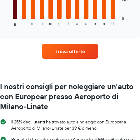
un'auto
Il
a
grafico
noleggio
seguente
mostra
0
g
f
m
a
m
g
l
a
s
o
n
d
il
End
of
prezzo
interactive
medio
chart
di
un'auto
Trova offerte
a
noleggio
per
ogni
mese
Il
I nostri consigli per noleggiare un'auto
grafico
con Europcar presso Aeroporto di
ha
1
Milano-Linate
asse
X
a
Il 25% degli utenti ha trovato auto a noleggio con Europcar a
indicare
Aeroporto di Milano-Linate per 39 € o meno
i
mesi
Prenota la tua auto a noleggio a Aeroporto di Milano-Linate con