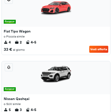
Fiat Tipo Wagon
o Piccola simile
4
2
4-5
33 €
Vedi offerta
al giorno
Nissan Qashqai
o SUV simile
5
3
4-5