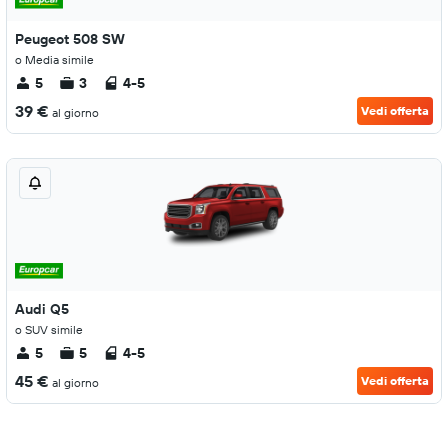
Peugeot 508 SW
o Media simile
5
3
4-5
39 €
Vedi offerta
al giorno
Audi Q5
o SUV simile
5
5
4-5
45 €
Vedi offerta
al giorno