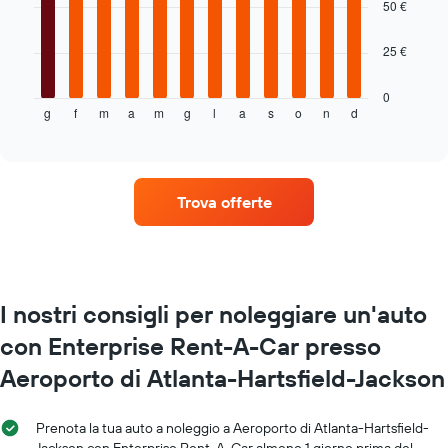
bars.
asse
50 €
X
Il
a
25 €
grafico
indicare
seguente
il
mostra
numero
0
g
f
m
a
m
g
l
a
s
o
n
d
il
End
di
of
prezzo
giorni
interactive
medio
prima
chart
di
della
un'auto
prenotazione
Trova offerte
a
Il
noleggio
grafico
per
ha
ogni
1
mese
asse
Il
Y
I nostri consigli per noleggiare un'auto
grafico
a
con Enterprise Rent-A-Car presso
ha
indicare
1
il
Aeroporto di Atlanta-Hartsfield-Jackson
asse
prezzo
X
medio
a
di
Prenota la tua auto a noleggio a Aeroporto di Atlanta-Hartsfield-
indicare
un'auto