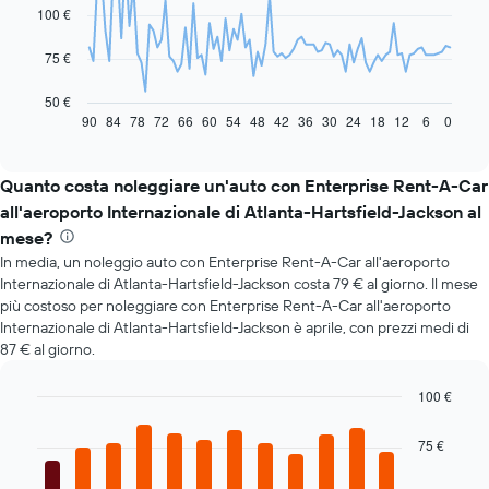
100 €
points.
Il
75 €
grafico
seguente
50 €
mostra
90
84
78
72
66
60
54
48
42
36
30
24
18
12
6
0
End
of
come
interactive
il
chart
prezzo
Quanto costa noleggiare un'auto con Enterprise Rent-A-Car
di
all'aeroporto Internazionale di Atlanta-Hartsfield-Jackson al
un'auto
mese?
a
In media, un noleggio auto con Enterprise Rent-A-Car all'aeroporto
noleggio
cambi
Internazionale di Atlanta-Hartsfield-Jackson costa 79 € al giorno. Il mese
avvicinandosi
più costoso per noleggiare con Enterprise Rent-A-Car all'aeroporto
alla
Internazionale di Atlanta-Hartsfield-Jackson è aprile, con prezzi medi di
data
87 € al giorno.
della
prenotazione
100 €
Il
Bar
Chart
grafico
graphic.
chart
75 €
ha
with
1
12