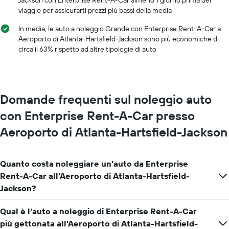
Jackson con Enterprise Rent-A-Car almeno 1 giorno prima del
i
a
viaggio per assicurarti prezzi più bassi della media
mesi
noleggio
dell'anno
In media, le auto a noleggio Grande con Enterprise Rent-A-Car a
Il
Aeroporto di Atlanta-Hartsfield-Jackson sono più economiche di
grafico
circa il 63% rispetto ad altre tipologie di auto
ha
1
asse
Y
a
Domande frequenti sul noleggio auto
indicare
il
con Enterprise Rent-A-Car presso
prezzo
Aeroporto di Atlanta-Hartsfield-Jackson
medio
di
un'auto
a
Quanto costa noleggiare un'auto da Enterprise
noleggio
Rent-A-Car all'Aeroporto di Atlanta-Hartsfield-
per
Jackson?
un
giorno
Qual è l'auto a noleggio di Enterprise Rent-A-Car
più gettonata all'Aeroporto di Atlanta-Hartsfield-