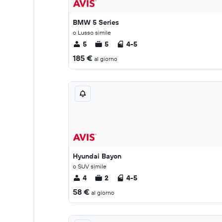
BMW 5 Series
o Lusso simile
5
5
4-5
185 €
al giorno
Hyundai Bayon
o SUV simile
4
2
4-5
58 €
al giorno