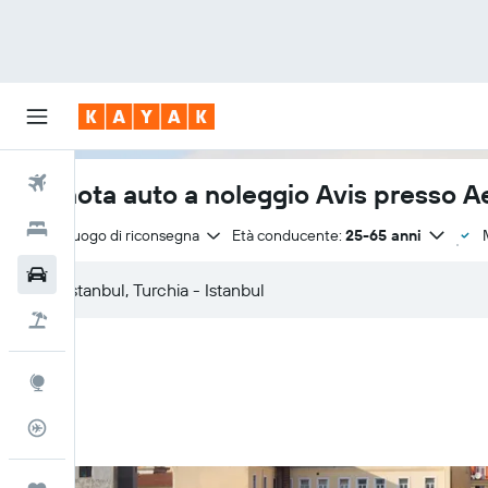
Voli
Prenota auto a noleggio Avis presso Ae
Hotel
Stesso luogo di riconsegna
Età conducente:
25-65 anni
Auto
Pacchetti vacanze
Explore
Tracker voli