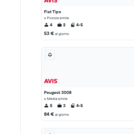
Fiat Tipo
o Piccola simile
4
2
4-5
53 €
al giorno
Peugeot 3008
o Media simile
5
3
4-5
84 €
al giorno