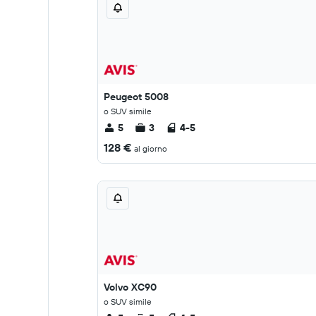
Peugeot 5008
o SUV simile
5
3
4-5
128 €
al giorno
Volvo XC90
o SUV simile