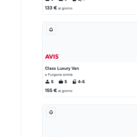
133 €
al giorno
Class Luxury Van
o Furgone simile
5
5
4-5
155 €
al giorno