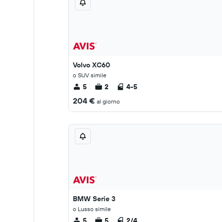
Volvo XC60
o SUV simile
5
2
4-5
204 €
al giorno
BMW Serie 3
o Lusso simile
5
5
2/4