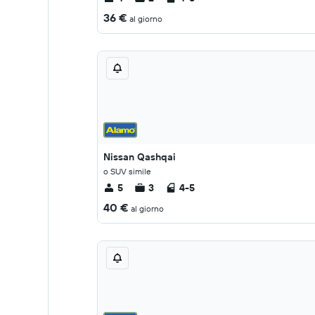
36 €
al giorno
Nissan Qashqai
o SUV simile
5
3
4-5
40 €
al giorno