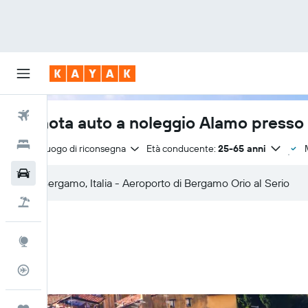
Voli
Prenota auto a noleggio Alamo presso 
Hotel
Stesso luogo di riconsegna
Età conducente:
25-65 anni
Auto
Pacchetti vacanze
Explore
Tracker voli