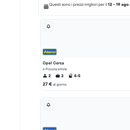
Questi sono i prezzi migliori per il
12 - 19 ago
.
Opel Corsa
o Piccola simile
2
2
4-5
27 €
al giorno