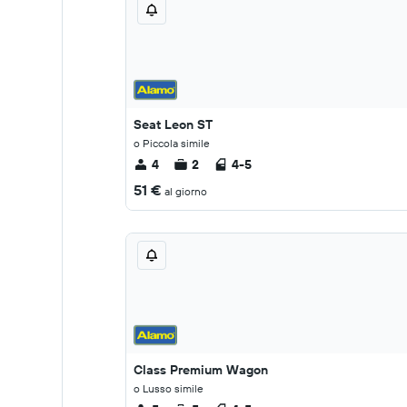
Seat Leon ST
o Piccola simile
4
2
4-5
51 €
al giorno
Class Premium Wagon
o Lusso simile