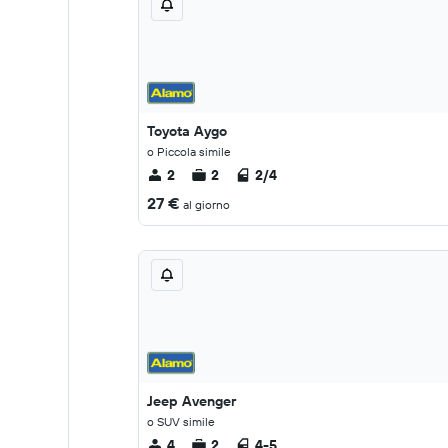
Toyota Aygo
o Piccola simile
2
2
2/4
27 €
al giorno
Jeep Avenger
o SUV simile
4
2
4-5