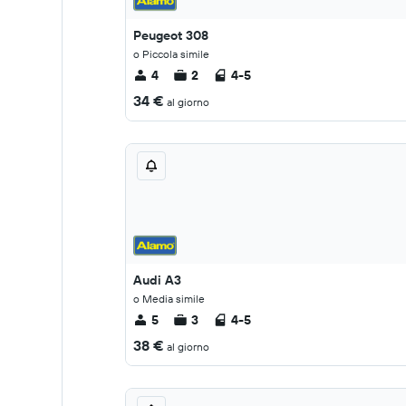
Peugeot 308
o Piccola simile
4
2
4-5
34 €
al giorno
Audi A3
o Media simile
5
3
4-5
38 €
al giorno