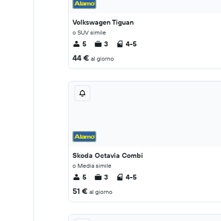
Volkswagen Tiguan
o SUV simile
5
3
4-5
44 €
al giorno
Skoda Octavia Combi
o Media simile
5
3
4-5
51 €
al giorno