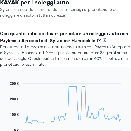
KAYAK per i noleggi auto
Syracuse: scopri le ultime tendenze e i consigli di prenotazione per
noleggiare un’auto in tutta sicurezza.
Con quanto anticipo dovrei prenotare un noleggio auto con
Payless a Aeroporto di Syracuse Hancock Intl?
Per ottenere il prezzo migliore sul noleggio auto con Payless a Aeroporto
di Syracuse Hancock Intl, è consigliabile prenotare circa 83 giorni prima
del tuo viaggio. Questo può farti risparmiare circa un 40% rispetto a una
prenotazione last minute.
300 €
Line
Chart
graphic.
chart
with
91
200 €
data
points.
100 €
Il
grafico
seguente
0 €