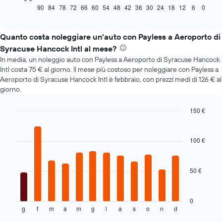
mostra
90
84
78
72
66
60
54
48
42
36
30
24
18
12
6
0
End
of
come
interactive
il
chart
prezzo
Quanto costa noleggiare un'auto con Payless a Aeroporto di
di
Syracuse Hancock Intl al mese?
un'auto
In media, un noleggio auto con Payless a Aeroporto di Syracuse Hancock
a
Intl costa 75 € al giorno. Il mese più costoso per noleggiare con Payless a
noleggio
Aeroporto di Syracuse Hancock Intl è febbraio, con prezzi medi di 126 € al
cambi
giorno.
avvicinandosi
alla
data
150 €
della
Bar
Chart
prenotazione
graphic.
chart
with
Il
100 €
12
grafico
bars.
ha
1
50 €
Il
asse
grafico
X
seguente
a
mostra
0
indicare
g
f
m
a
m
g
l
a
s
o
n
d
il
End
il
of
prezzo
interactive