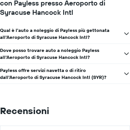
asse
con Payless presso Aeroporto di
Y
Syracuse Hancock Intl
a
indicare
il
prezzo
Qual è l'auto a noleggio di Payless più gettonata
medio
all'Aeroporto di Syracuse Hancock Intl?
di
un'auto
Dove posso trovare auto a noleggio Payless
a
noleggio
all'Aeroporto di Syracuse Hancock Intl?
per
un
Payless offre servizi navetta o di ritiro
giorno
dall'Aeroporto di Syracuse Hancock Intl (SYR)?
Recensioni