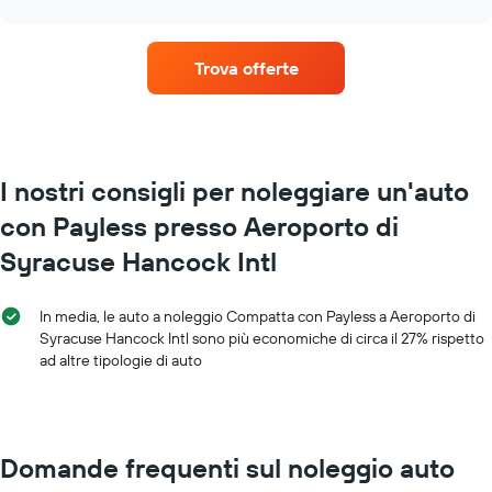
numero
medio
chart
di
di
giorni
un'auto
prima
Trova offerte
a
della
noleggio
prenotazione
per
Il
ogni
grafico
mese
ha
Il
I nostri consigli per noleggiare un'auto
1
grafico
asse
con Payless presso Aeroporto di
ha
Y
1
a
Syracuse Hancock Intl
asse
indicare
X
il
a
prezzo
In media, le auto a noleggio Compatta con Payless a Aeroporto di
indicare
medio
Syracuse Hancock Intl sono più economiche di circa il 27% rispetto
i
di
ad altre tipologie di auto
mesi
un'auto
dell'anno
a
Il
noleggio
grafico
ha
Domande frequenti sul noleggio auto
1