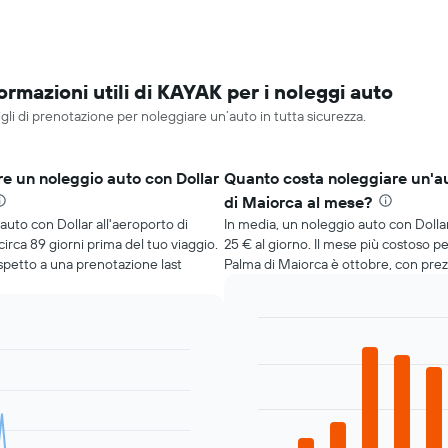
rmazioni utili di KAYAK per i noleggi auto
gli di prenotazione per noleggiare un’auto in tutta sicurezza.
e un noleggio auto con Dollar
Quanto costa noleggiare un'au
di Maiorca al mese?
auto con Dollar all'aeroporto di
In media, un noleggio auto con Dollar
irca 89 giorni prima del tuo viaggio.
25 € al giorno. Il mese più costoso pe
ispetto a una prenotazione last
Palma di Maiorca è ottobre, con prezz
Bar
Chart
graphic.
chart
with
12
bars.
Il