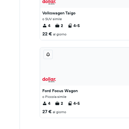
Volkswagen Taigo
o SUV simile
4
2
4-5
22 €
al giorno
Ford Focus Wagon
o Piccola simile
4
2
4-5
27 €
al giorno