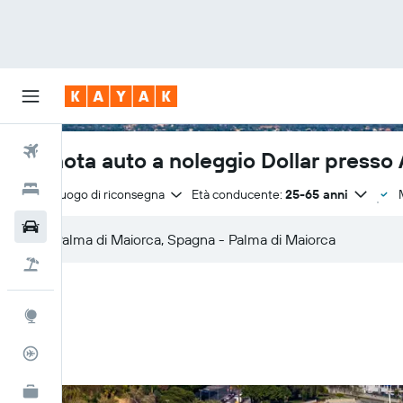
Voli
Prenota auto a noleggio Dollar presso
Hotel
Stesso luogo di riconsegna
Età conducente:
25-65 anni
Auto
Pacchetti vacanze
Explore
Tracker voli
KAYAK Business
NOVITÀ