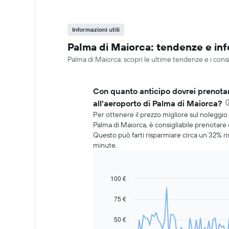
Informazioni utili
Palma di Maiorca: tendenze e info
Palma di Maiorca: scopri le ultime tendenze e i consi
Con quanto anticipo dovrei prenotar
all'aeroporto di Palma di Maiorca?
Per ottenere il prezzo migliore sul noleggio 
Palma di Maiorca, è consigliabile prenotare c
Questo può farti risparmiare circa un 32% r
minute.
100 €
Line
Chart
graphic.
chart
with
75 €
91
data
50 €
points.