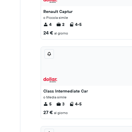
Renault Captur
o Piccola simile
4
2
4-5
24 €
al giorno
Class Intermediate Car
o Media simile
5
3
4-5
27 €
al giorno