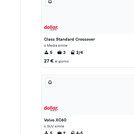
Class Standard Crossover
o Media simile
5
3
2/4
27 €
al giorno
Volvo XC60
o SUV simile
5
2
4-5