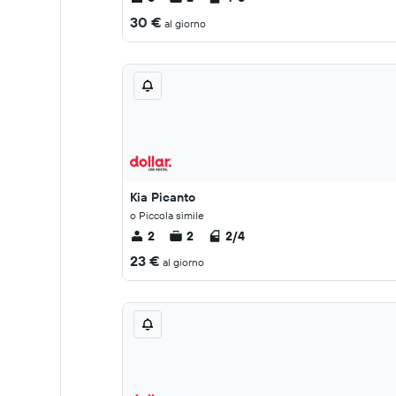
30 €
al giorno
Kia Picanto
o Piccola simile
2
2
2/4
23 €
al giorno