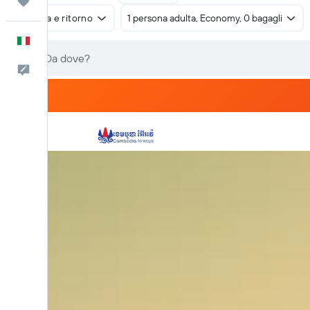
Trips
Andata e ritorno
1 persona adulta, Economy, 0 bagagli
Italiano
Commenti