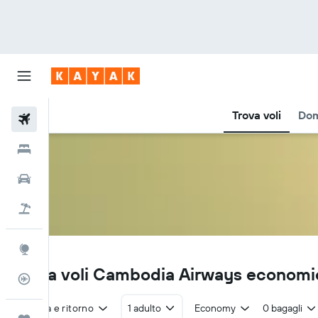
Trova voli
Dom
Voli
Hotel
Auto
Pacchetti vacanze
Explore
KR
Trova voli Cambodia Airways economi
Tracker voli
Andata e ritorno
1 adulto
Economy
0 bagagli