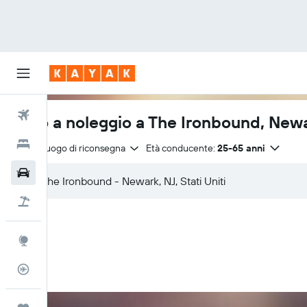
Voli
Auto a noleggio a The Ironbound, New
Hotel
Stesso luogo di riconsegna
Età conducente:
25-65 anni
Auto
Pacchetti vacanze
Explore
Tracker voli