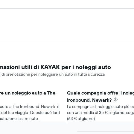
zioni utili di KAYAK per i noleggi auto
i di prenotazione per noleggiare un’auto in tutta sicurezza.
re un noleggio auto a The
Quale compagnia offre il nole
Ironbound, Newark?
o auto a The Ironbound, Newark, è
La compagnia di noleggio auto più 
 del tuo viaggio. Questo può farti
con una media di 35 € al giorno, segui
notazione last minute.
(63 € al giorno).