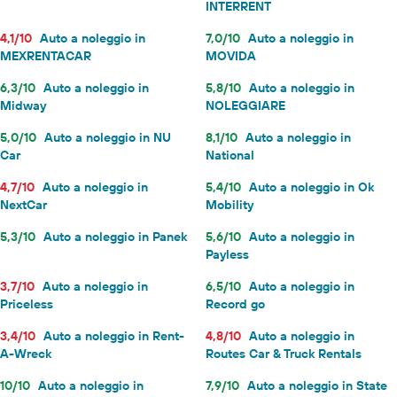
INTERRENT
4,1/10
Auto a noleggio in
7,0/10
Auto a noleggio in
MEXRENTACAR
MOVIDA
6,3/10
Auto a noleggio in
5,8/10
Auto a noleggio in
Midway
NOLEGGIARE
5,0/10
Auto a noleggio in NU
8,1/10
Auto a noleggio in
Car
National
4,7/10
Auto a noleggio in
5,4/10
Auto a noleggio in Ok
NextCar
Mobility
5,3/10
Auto a noleggio in Panek
5,6/10
Auto a noleggio in
Payless
3,7/10
Auto a noleggio in
6,5/10
Auto a noleggio in
Priceless
Record go
3,4/10
Auto a noleggio in Rent-
4,8/10
Auto a noleggio in
A-Wreck
Routes Car & Truck Rentals
10/10
Auto a noleggio in
7,9/10
Auto a noleggio in State