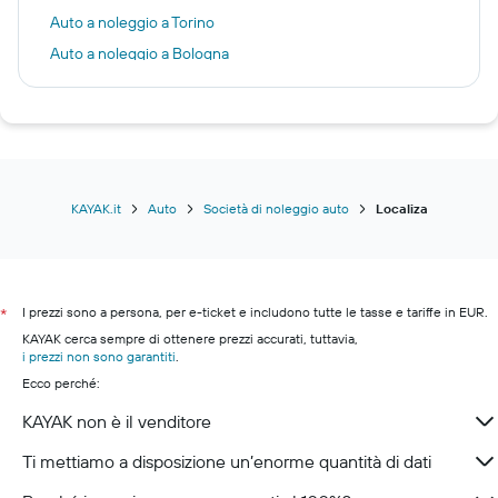
Auto a noleggio a Torino
Auto a noleggio a Bologna
Auto a noleggio a Alghero
Auto a noleggio a Lamezia Terme
Auto a noleggio a Firenze
Auto a noleggio a Lisbona
Auto a noleggio a Bolzano
KAYAK.it
Auto
Società di noleggio auto
Localiza
I prezzi sono a persona, per e-ticket e includono tutte le tasse e tariffe in EUR.
*
KAYAK cerca sempre di ottenere prezzi accurati, tuttavia,
i prezzi non sono garantiti
.
Ecco perché:
KAYAK non è il venditore
Ti mettiamo a disposizione un’enorme quantità di dati