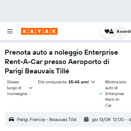
Acced
Prenota auto a noleggio Enterprise
Rent-A-Car presso Aeroporto di
Parigi Beauvais Tillé
Stesso 
Età conducente:
25-65 anni
Mostra solo
luogo di 
auto di
riconsegna
Enterprise
Rent-A-
Car
Parigi, Francia - Beauvais Tillé
gio 13/08
12:00
-
d