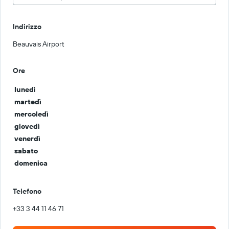
Indirizzo
Beauvais Airport
Ore
lunedì
martedì
mercoledì
giovedì
venerdì
sabato
domenica
Telefono
+33 3 44 11 46 71