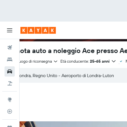
Voli
Prenota auto a noleggio Ace presso A
Hotel
Stesso luogo di riconsegna
Età conducente:
25-65 anni
Auto
Pacchetti vacanze
Explore
Tracker voli