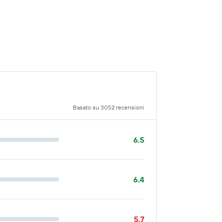
Basato su 3052 recensioni
6.5
6.4
5.7