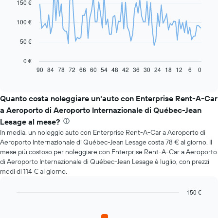
150 €
91
data
100 €
points.
Il
50 €
grafico
seguente
0 €
mostra
90
84
78
72
66
60
54
48
42
36
30
24
18
12
6
0
End
of
come
interactive
il
chart
prezzo
Quanto costa noleggiare un'auto con Enterprise Rent-A-Car
di
a Aeroporto di Aeroporto Internazionale di Québec-Jean
un'auto
Lesage al mese?
a
In media, un noleggio auto con Enterprise Rent-A-Car a Aeroporto di
noleggio
cambi
Aeroporto Internazionale di Québec-Jean Lesage costa 78 € al giorno. Il
avvicinandosi
mese più costoso per noleggiare con Enterprise Rent-A-Car a Aeroporto
alla
di Aeroporto Internazionale di Québec-Jean Lesage è luglio, con prezzi
data
medi di 114 € al giorno.
della
prenotazione
150 €
Il
Bar
Chart
grafico
graphic.
chart
ha