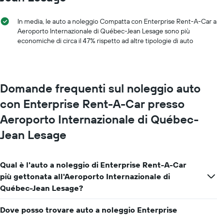
a
di
indicare
un'auto
i
a
In media, le auto a noleggio Compatta con Enterprise Rent-A-Car a
mesi
noleggio
Aeroporto Internazionale di Québec-Jean Lesage sono più
dell'anno
economiche di circa il 47% rispetto ad altre tipologie di auto
Il
grafico
ha
1
asse
Domande frequenti sul noleggio auto
Y
con Enterprise Rent-A-Car presso
a
indicare
Aeroporto Internazionale di Québec-
il
prezzo
Jean Lesage
medio
di
un'auto
Qual è l'auto a noleggio di Enterprise Rent-A-Car
a
più gettonata all'Aeroporto Internazionale di
noleggio
per
Québec-Jean Lesage?
un
giorno
Dove posso trovare auto a noleggio Enterprise