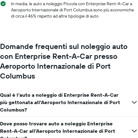
i
a
In media, le auto a noleggio Piccola con Enterprise Rent-A-Car a
mesi
noleggio
Aeroporto Internazionale di Port Columbus sono più economiche
dell'anno
di circa il 46% rispetto ad altre tipologie di auto
Il
grafico
ha
1
asse
Domande frequenti sul noleggio auto
Y
con Enterprise Rent-A-Car presso
a
indicare
Aeroporto Internazionale di Port
il
prezzo
Columbus
medio
di
un'auto
Qual è l'auto a noleggio di Enterprise Rent-A-Car
a
più gettonata all'Aeroporto Internazionale di Port
noleggio
per
Columbus?
un
giorno
Dove posso trovare auto a noleggio Enterprise
Rent-A-Car all'Aeroporto Internazionale di Port