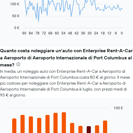
100 €
points.
Il
50 €
grafico
seguente
0 €
mostra
90
84
78
72
66
60
54
48
42
36
30
24
18
12
6
0
End
of
come
interactive
il
chart
prezzo
Quanto costa noleggiare un'auto con Enterprise Rent-A-Car
di
a Aeroporto di Aeroporto Internazionale di Port Columbus al
un'auto
mese?
a
In media, un noleggio auto con Enterprise Rent-A-Car a Aeroporto di
noleggio
cambi
Aeroporto Internazionale di Port Columbus costa 80 € al giorno. Il mese
avvicinandosi
più costoso per noleggiare con Enterprise Rent-A-Car a Aeroporto di
alla
Aeroporto Internazionale di Port Columbus è luglio, con prezzi medi di
data
93 € al giorno.
della
prenotazione
100 €
Il
Bar
Chart
grafico
graphic.
chart
ha
with
1
12