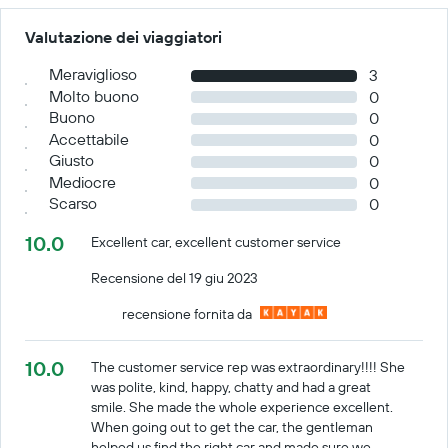
Valutazione dei viaggiatori
Meraviglioso
3
Molto buono
0
Buono
0
Accettabile
0
Giusto
0
Mediocre
0
Scarso
0
10.0
Excellent car, excellent customer service
Recensione del 19 giu 2023
recensione fornita da
10.0
The customer service rep was extraordinary!!!! She
was polite, kind, happy, chatty and had a great
smile. She made the whole experience excellent.
When going out to get the car, the gentleman
helped us find the right car and made sure we