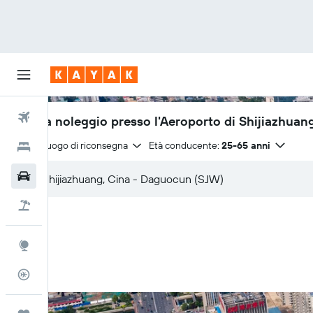
Voli
Auto a noleggio presso l'Aeroporto di Shijiazhua
Stesso luogo di riconsegna
Età conducente:
25-65 anni
Hotel
Auto
Pacchetti vacanze
Explore
Tracker voli