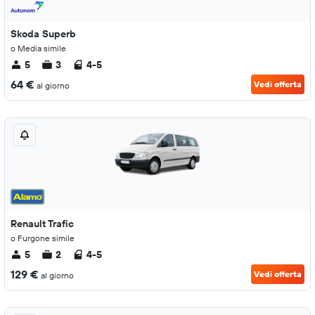
Skoda Superb
o Media simile
5
3
4-5
64 €
Vedi offerta
al giorno
Renault Trafic
o Furgone simile
5
2
4-5
129 €
Vedi offerta
al giorno