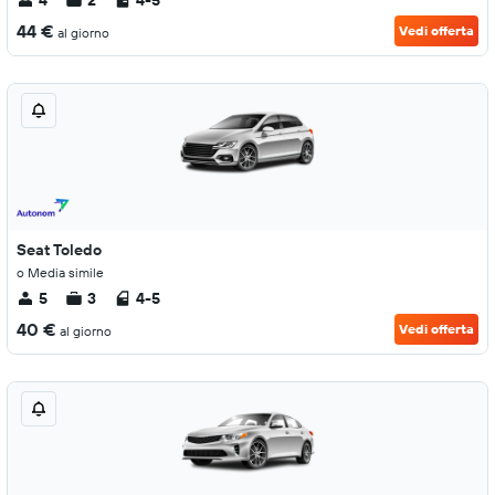
4
2
4-5
44 €
Vedi offerta
al giorno
Seat Toledo
o Media simile
5
3
4-5
40 €
Vedi offerta
al giorno