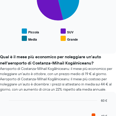
1
Il
asse
grafico
X
seguente
a
mostra
indicare
il
il
prezzo
Piccola
SUV
numero
medio
di
Media
Grande
End
delle
giorni
of
tipologie
interactive
prima
di
chart
della
auto
Qual è il mese più economico per noleggiare un'auto
prenotazione
più
nell'aeroporto di Costanza-Mihail Kogălniceanu?
Il
richieste
grafico
Aeroporto di Costanza-Mihail Kogălniceanu: il mese più economico per
ha
noleggiare un'auto è ottobre, con un prezzo medio di 19 € al giorno.
1
Aeroporto di Costanza-Mihail Kogălniceanu: il mese più costoso per
asse
noleggiare un’auto è dicembre: i prezzi si attestano in media sui 44 € al
Y
giorno, con un aumento di circa un 22% rispetto alla media annuale.
a
indicare
60 €
il
Bar
Chart
prezzo
graphic.
chart
medio
with
40 €