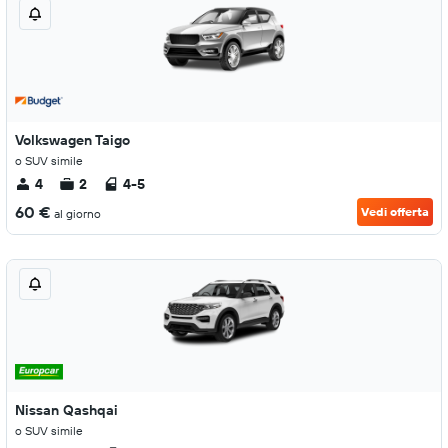
Volkswagen Taigo
o SUV simile
4
2
4-5
60 €
Vedi offerta
al giorno
Nissan Qashqai
o SUV simile