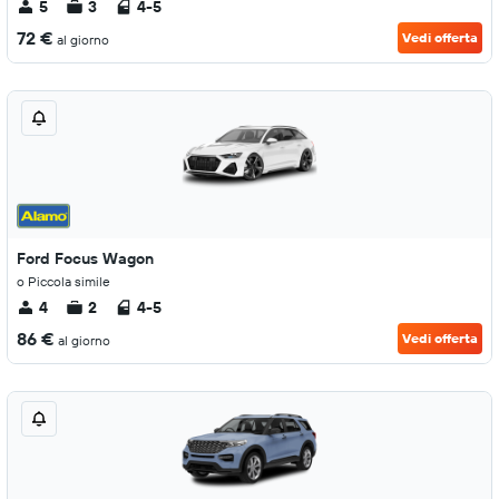
5
3
4-5
72 €
Vedi offerta
al giorno
Ford Focus Wagon
o Piccola simile
4
2
4-5
86 €
Vedi offerta
al giorno