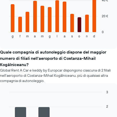
di
12
un'auto
bars.
a
20 €
noleggio
Il
grafico
seguente
mostra
0
g
f
m
a
m
g
l
a
s
o
n
d
il
End
of
prezzo
interactive
medio
chart
di
Quale compagnia di autonoleggio dispone del maggior
un'auto
numero di filiali nell'aeroporto di Costanza-Mihail
a
Kogălniceanu?
noleggio
Global Rent A Car e keddy by Europcar dispongono ciascuna di 2 filiali
per
nell'aeroporto di Costanza-Mihail Kogălniceanu, più di qualsiasi altra
ogni
compagnia di autonoleggio.
mese
Il
grafico
3
ha
Bar
Chart
1
graphic.
chart
asse
with
2
4
X
bars.
a