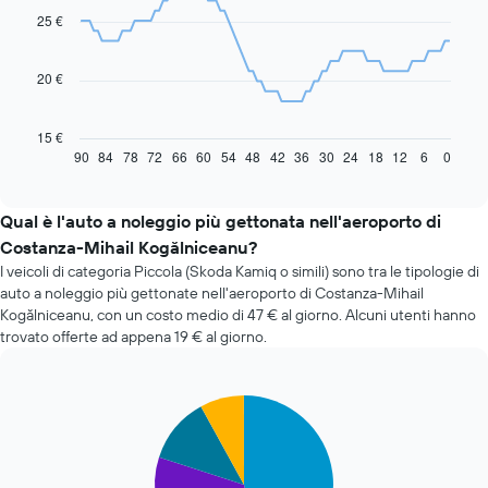
91
25 €
data
points.
20 €
Il
grafico
seguente
15 €
mostra
90
84
78
72
66
60
54
48
42
36
30
24
18
12
6
0
End
of
come
interactive
il
chart
prezzo
Qual è l'auto a noleggio più gettonata nell'aeroporto di
di
Costanza-Mihail Kogălniceanu?
un'auto
I veicoli di categoria Piccola (Skoda Kamiq o simili) sono tra le tipologie di
a
auto a noleggio più gettonate nell'aeroporto di Costanza-Mihail
noleggio
Kogălniceanu, con un costo medio di 47 € al giorno. Alcuni utenti hanno
cambi
trovato offerte ad appena 19 € al giorno.
avvicinandosi
alla
data
della
Pie
Chart
prenotazione
graphic.
chart
with
Il
4
grafico
slices.
ha