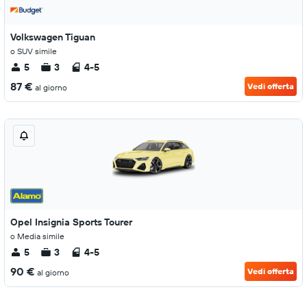
Volkswagen Tiguan
o SUV simile
5
3
4-5
87 €
Vedi offerta
al giorno
Opel Insignia Sports Tourer
o Media simile
5
3
4-5
90 €
Vedi offerta
al giorno