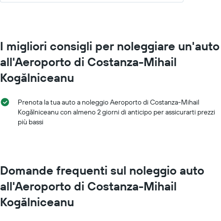
a
indicare
le
società
I migliori consigli per noleggiare un'auto
di
auto
all'Aeroporto di Costanza-Mihail
a
noleggio
Kogălniceanu
Il
grafico
ha
Prenota la tua auto a noleggio Aeroporto di Costanza-Mihail
1
Kogălniceanu con almeno 2 giorni di anticipo per assicurarti prezzi
asse
più bassi
Y
a
indicare
il
Domande frequenti sul noleggio auto
prezzo
più
all'Aeroporto di Costanza-Mihail
conveniente
di
Kogălniceanu
un'auto
a