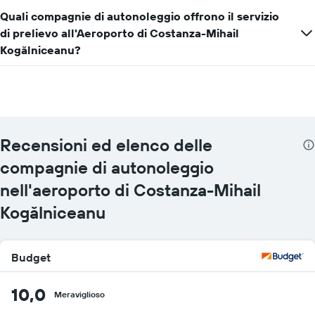
noleggio
Quali compagnie di autonoleggio offrono il servizio
per
le
di prelievo all'Aeroporto di Costanza-Mihail
società
Kogălniceanu?
in
oggetto
Recensioni ed elenco delle
compagnie di autonoleggio
nell'aeroporto di Costanza-Mihail
Kogălniceanu
Budget
10,0
Meraviglioso