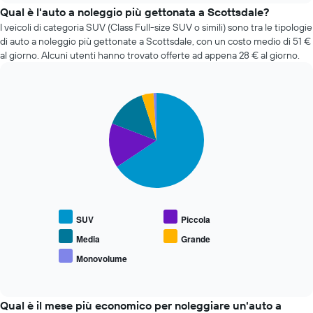
giorni
di
Qual è l'auto a noleggio più gettonata a Scottsdale?
prima
auto
I veicoli di categoria SUV (Class Full-size SUV o simili) sono tra le tipologie
della
a
prenotazione
di auto a noleggio più gettonate a Scottsdale, con un costo medio di 51 €
noleggio
Il
al giorno. Alcuni utenti hanno trovato offerte ad appena 28 € al giorno.
più
grafico
economiche
ha
nelle
1
Pie
Chart
ultime
asse
graphic.
chart
72
Y
with
ore
a
5
Il
slices.
indicare
grafico
il
ha
Il
prezzo
1
grafico
medio
asse
seguente
di
X
mostra
un'auto
SUV
Piccola
a
il
a
indicare
prezzo
Media
Grande
noleggio
le
medio
Monovolume
4
End
delle
of
società
tipologie
interactive
di
di
chart
auto
auto
Qual è il mese più economico per noleggiare un'auto a