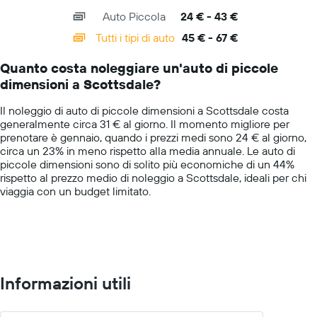
axis
chart
indicare
Auto Piccola
24 € - 43 €
displaying
il
categories.
Tutti i tipi di auto
45 € - 67 €
prezzo
Range:
più
14
conveniente
Quanto costa noleggiare un'auto di piccole
categories.
di
dimensioni a Scottsdale?
The
un'auto
chart
a
Il noleggio di auto di piccole dimensioni a Scottsdale costa
has
noleggio
generalmente circa 31 € al giorno. Il momento migliore per
1
per
prenotare è gennaio, quando i prezzi medi sono 24 € al giorno,
Y
le
circa un 23% in meno rispetto alla media annuale. Le auto di
axis
società
piccole dimensioni sono di solito più economiche di un 44%
displaying
in
rispetto al prezzo medio di noleggio a Scottsdale, ideali per chi
values.
oggetto
viaggia con un budget limitato.
Range:
0
to
75.
Informazioni utili