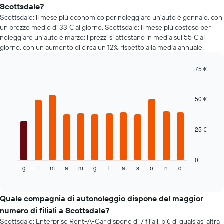
a
più
Scottsdale?
noleggio
richieste
Scottsdale: il mese più economico per noleggiare un'auto è gennaio, con
più
un prezzo medio di 33 € al giorno. Scottsdale: il mese più costoso per
economiche
noleggiare un’auto è marzo: i prezzi si attestano in media sui 55 € al
Il
giorno, con un aumento di circa un 12% rispetto alla media annuale.
grafico
ha
1
75 €
asse
Bar
Chart
Y
graphic.
chart
with
a
50 €
12
indicare
bars.
il
prezzo
25 €
Il
più
grafico
economico
seguente
delle
mostra
0
auto
g
f
m
a
m
g
l
a
s
o
n
d
il
End
a
of
prezzo
interactive
noleggio
medio
chart
per
di
Quale compagnia di autonoleggio dispone del maggior
le
un'auto
numero di filiali a Scottsdale?
società
a
in
Scottsdale: Enterprise Rent-A-Car dispone di 7 filiali, più di qualsiasi altra