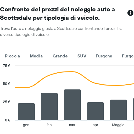
numero
prezzo
di
Confronto dei prezzi del noleggio auto a
medio
sedi
di
Scottsdale per tipologia di veicolo.
Il
un'auto
grafico
a
Trova l'auto a noleggio giusta a Scottsdale confrontando i prezzi tra
ha
noleggio
diverse tipologie di veicolo.
1
per
asse
un
X
giorno
a
Piccola
Media
Grande
SUV
Furgone
Furgo
indicare
le
75 €
società
Combination
Chart
di
graphic.
chart
with
auto
50 €
2
a
data
noleggio
series.
Il
25 €
grafico
The
ha
chart
1
has
0 €
asse
1
gen
feb
mar
apr
Maggio
End
Y
of
X
a
interactive