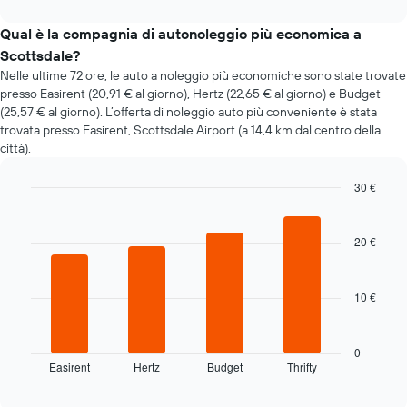
interactive
il
chart
prezzo
Qual è la compagnia di autonoleggio più economica a
di
Scottsdale?
un'auto
Nelle ultime 72 ore, le auto a noleggio più economiche sono state trovate
a
presso Easirent (20,91 € al giorno), Hertz (22,65 € al giorno) e Budget
noleggio
(25,57 € al giorno). L’offerta di noleggio auto più conveniente è stata
cambi
trovata presso Easirent, Scottsdale Airport (a 14,4 km dal centro della
avvicinandosi
città).
alla
data
della
30 €
prenotazione
Bar
Chart
Il
graphic.
chart
grafico
with
20 €
4
ha
bars.
1
asse
10 €
Il
X
grafico
a
seguente
indicare
mostra
0
il
Easirent
Hertz
Budget
Thrifty
le
End
numero
of
quattro
di
interactive
società
chart