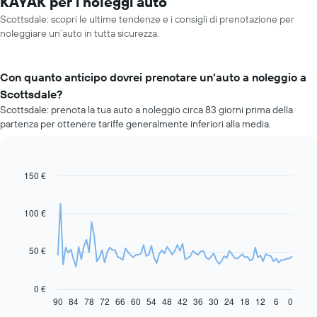
KAYAK per i noleggi auto
Scottsdale: scopri le ultime tendenze e i consigli di prenotazione per
noleggiare un’auto in tutta sicurezza.
Con quanto anticipo dovrei prenotare un’auto a noleggio a
Scottsdale?
Scottsdale: prenota la tua auto a noleggio circa 83 giorni prima della
partenza per ottenere tariffe generalmente inferiori alla media.
150 €
Line
Chart
graphic.
chart
with
91
100 €
data
points.
50 €
Il
grafico
seguente
0 €
mostra
90
84
78
72
66
60
54
48
42
36
30
24
18
12
6
0
End
of
come