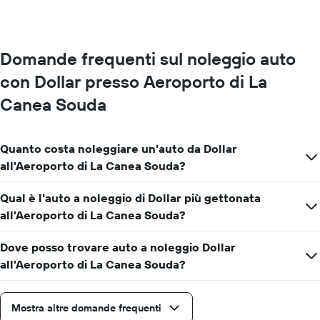
1
asse
Y
a
Domande frequenti sul noleggio auto
indicare
il
con Dollar presso Aeroporto di La
prezzo
Canea Souda
medio
di
un'auto
a
Quanto costa noleggiare un'auto da Dollar
noleggio
all'Aeroporto di La Canea Souda?
per
un
Qual è l'auto a noleggio di Dollar più gettonata
giorno
all'Aeroporto di La Canea Souda?
Dove posso trovare auto a noleggio Dollar
all'Aeroporto di La Canea Souda?
Mostra altre domande frequenti