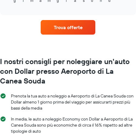
g
f
m
a
m
g
l
a
s
o
n
d
il
End
of
prezzo
interactive
medio
chart
di
un'auto
Trova offerte
a
noleggio
per
ogni
mese
Il
I nostri consigli per noleggiare un'auto
grafico
con Dollar presso Aeroporto di La
ha
1
Canea Souda
asse
X
a
Prenota la tua auto a noleggio a Aeroporto di La Canea Souda con
indicare
Dollar almeno 1 giorno prima del viaggio per assicurarti prezzi più
i
bassi della media
mesi
dell'anno
In media, le auto a noleggio Economy con Dollar a Aeroporto di La
Il
Canea Souda sono più economiche di circa il 16% rispetto ad altre
grafico
tipologie di auto
ha