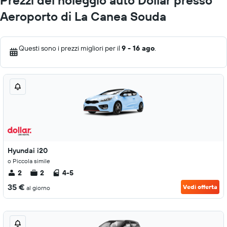
Prezzi del noleggio auto Dollar presso
Aeroporto di La Canea Souda
Questi sono i prezzi migliori per il
9 - 16 ago
.
Hyundai i20
o Piccola simile
2
2
4-5
35 €
Vedi offerta
al giorno