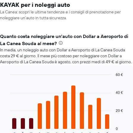
KAYAK per i noleggi auto
La Canea: scopri le ultime tendenze e i consigli di prenotazione per
noleggiare un’auto in tutta sicurezza.
Quanto costa noleggiare un'auto con Dollar a Aeroporto di
La Canea Souda al mese?
In media, un noleggio auto con Dollar a Aeroporto di La Canea Souda
costa 29 € al giorno. Il mese più costoso per noleggiare con Dollar a
Aeroporto di La Canea Souda è agosto, con prezzi medi di 49 € al giorno.
60 €
Bar
Chart
graphic.
chart
with
40 €
12
bars.
20 €
Il
grafico
seguente
mostra
0