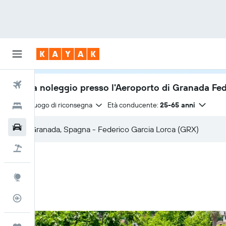
Voli
Auto a noleggio presso l'Aeroporto di Granada Fe
Stesso luogo di riconsegna
Età conducente:
25-65 anni
Hotel
Auto
Pacchetti vacanze
Explore
Tracker voli