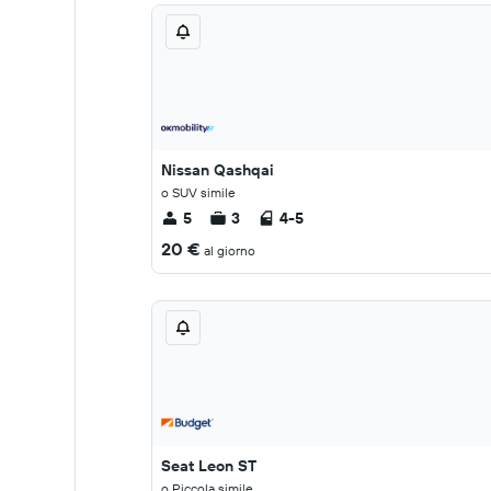
Nissan Qashqai
o SUV simile
5
3
4-5
20 €
al giorno
Seat Leon ST
o Piccola simile