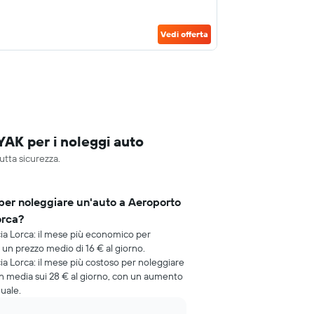
Vedi offerta
YAK per i noleggi auto
utta sicurezza.
per noleggiare un'auto a Aeroporto
orca?
a Lorca: il mese più economico per
un prezzo medio di 16 € al giorno.
a Lorca: il mese più costoso per noleggiare
o in media sui 28 € al giorno, con un aumento
nuale.