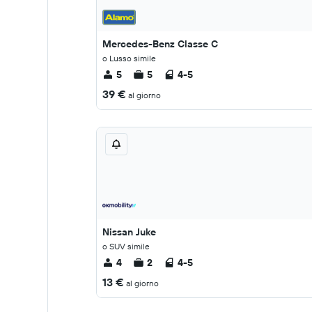
Mercedes-Benz Classe C
o Lusso simile
5
5
4-5
39 €
al giorno
Nissan Juke
o SUV simile
4
2
4-5
13 €
al giorno