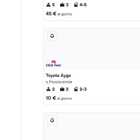
5
3
4-5
45 €
al giorno
Toyota Aygo
o Piccola simile
2
2
2-3
10 €
al giorno