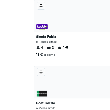
Skoda Fabia
o Piccola simile
4
2
4-5
11 €
al giorno
Seat Toledo
o Media simile