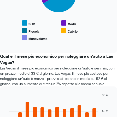
grafico
indicare
ha
Il
il
1
grafico
prezzo
asse
seguente
medio
X
mostra
di
SUV
Media
a
il
un'auto
indicare
prezzo
Piccola
Cabrio
a
le
medio
noleggio
Monovolume
4
End
delle
of
società
tipologie
interactive
di
di
chart
auto
auto
Qual è il mese più economico per noleggiare un'auto a Las
a
più
Vegas?
noleggio
richieste
Las Vegas: il mese più economico per noleggiare un'auto è gennaio, con
più
un prezzo medio di 33 € al giorno. Las Vegas: il mese più costoso per
economiche
noleggiare un’auto è marzo: i prezzi si attestano in media sui 52 € al
Il
giorno, con un aumento di circa un 2% rispetto alla media annuale.
grafico
ha
1
60 €
asse
Bar
Chart
Y
graphic.
chart
with
a
40 €
12
indicare