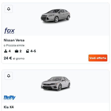
Nissan Versa
o Piccola simile
4
2
4-5
24 €
Vedi offerta
al giorno
Kia K4