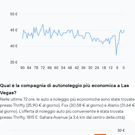
50 €
Line
Chart
graphic.
chart
with
91
45 €
data
points.
40 €
Il
grafico
seguente
35 €
mostra
90
84
78
72
66
60
54
48
42
36
30
24
18
12
6
0
End
of
come
interactive
il
chart
prezzo
Qual è la compagnia di autonoleggio più economica a Las
di
Vegas?
un'auto
Nelle ultime 72 ore, le auto a noleggio più economiche sono state trovate
a
presso Thrifty (25,90 € al giorno), Fox (30,58 € al giorno) e Alamo (31,64 €
noleggio
al giorno). L’offerta di noleggio auto più conveniente è stata trovata
cambi
presso Thrifty, 1815 E. Sahara Avenue (a 3,6 km dal centro della città).
avvicinandosi
alla
data
30 €