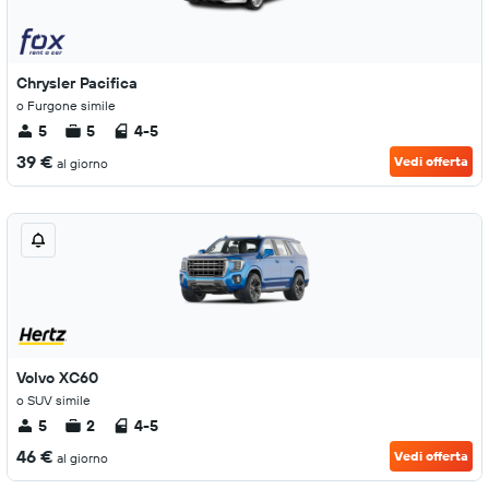
Chrysler Pacifica
o Furgone simile
5
5
4-5
39 €
Vedi offerta
al giorno
Volvo XC60
o SUV simile
5
2
4-5
46 €
Vedi offerta
al giorno