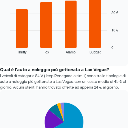
della
Bar
Chart
prenotazione
graphic.
chart
with
Il
20 €
4
grafico
bars.
ha
1
10 €
Il
asse
grafico
X
seguente
a
mostra
0
indicare
Thrifty
Fox
Alamo
Budget
le
End
il
of
quattro
numero
interactive
società
chart
di
di
Qual è l'auto a noleggio più gettonata a Las Vegas?
giorni
auto
I veicoli di categoria SUV (Jeep Renegade o simili) sono tra le tipologie di
prima
a
auto a noleggio più gettonate a Las Vegas, con un costo medio di 45 € al
della
noleggio
prenotazione
giorno. Alcuni utenti hanno trovato offerte ad appena 24 € al giorno.
più
Il
economiche
grafico
nelle
ha
Pie
Chart
ultime
1
graphic.
chart
72
asse
with
ore
5
Y
Il
slices.
a