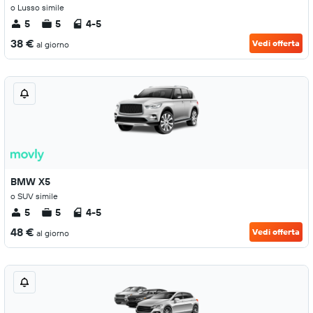
o Lusso simile
5
5
4-5
38 €
Vedi offerta
al giorno
BMW X5
o SUV simile
5
5
4-5
48 €
Vedi offerta
al giorno