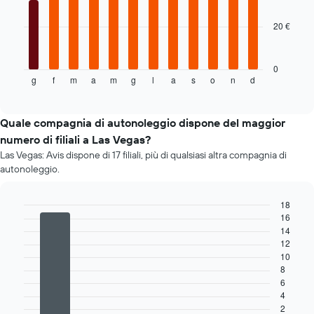
bars.
il
prezzo
20 €
Il
più
grafico
economico
seguente
delle
mostra
0
auto
g
f
m
a
m
g
l
a
s
o
n
d
il
End
a
of
prezzo
interactive
noleggio
medio
chart
per
di
Quale compagnia di autonoleggio dispone del maggior
le
un'auto
numero di filiali a Las Vegas?
società
a
in
Las Vegas: Avis dispone di 17 filiali, più di qualsiasi altra compagnia di
noleggio
oggetto
autonoleggio.
per
ogni
mese
18
Il
16
Bar
Chart
grafico
graphic.
14
chart
ha
with
12
4
1
10
bars.
asse
8
X
6
Il
a
4
grafico
indicare
2