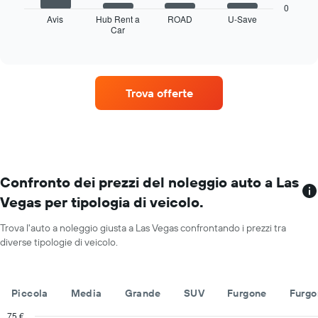
seguente
i
0
mostra
Avis
Hub Rent a
ROAD
U-Save
mesi
Car
le
End
dell'anno
of
quattro
Il
interactive
società
chart
grafico
di
ha
auto
1
Trova offerte
a
asse
noleggio
Y
con
a
il
indicare
maggior
il
numero
prezzo
di
Confronto dei prezzi del noleggio auto a Las
medio
sedi
di
Vegas per tipologia di veicolo.
Il
un'auto
grafico
a
Trova l'auto a noleggio giusta a Las Vegas confrontando i prezzi tra
ha
noleggio
diverse tipologie di veicolo.
1
per
asse
un
X
giorno
a
Piccola
Media
Grande
SUV
Furgone
Furgo
indicare
le
75 €