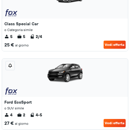
Class Special Car
o Categoria simile
5
5
2/4
25 €
Vedi offerta
al giorno
Ford EcoSport
o SUV simile
4
2
4-5
27 €
Vedi offerta
al giorno