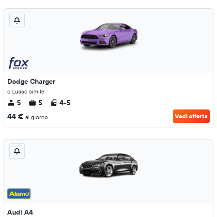
Dodge Charger
o Lusso simile
5
5
4-5
44 €
Vedi offerta
al giorno
Audi A4