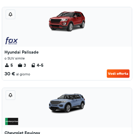
Hyundai Palisade
o SUV simile
5
3
4-5
30 €
Vedi offerta
al giorno
Chevrolet Equinox