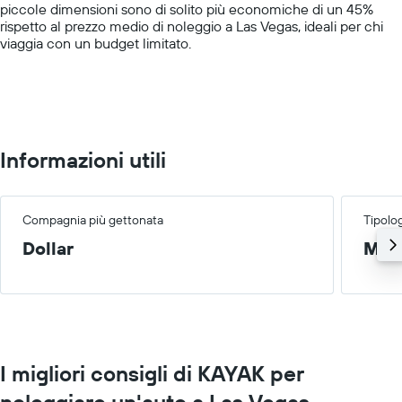
società
piccole dimensioni sono di solito più economiche di un 45%
displaying
in
rispetto al prezzo medio di noleggio a Las Vegas, ideali per chi
values.
oggetto
viaggia con un budget limitato.
Range:
0
to
75.
Informazioni utili
Compagnia più gettonata
Tipolog
Dollar
Med
I migliori consigli di KAYAK per
noleggiare un'auto a Las Vegas