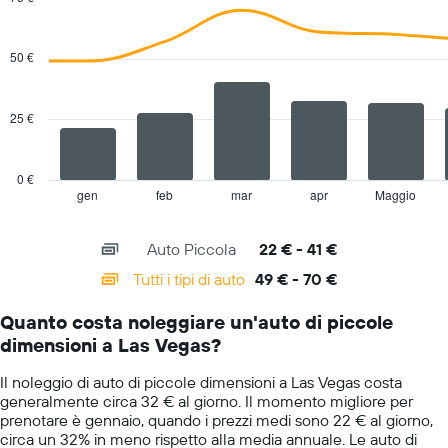
società
Combination
Chart
di
graphic.
chart
with
auto
50 €
2
a
data
noleggio
series.
Il
25 €
grafico
The
ha
chart
1
has
0 €
asse
1
gen
feb
mar
apr
Maggio
End
Y
of
X
a
interactive
axis
chart
indicare
Auto Piccola
22 € - 41 €
displaying
il
categories.
Tutti i tipi di auto
49 € - 70 €
prezzo
Range:
più
14
conveniente
Quanto costa noleggiare un'auto di piccole
categories.
di
dimensioni a Las Vegas?
The
un'auto
chart
a
Il noleggio di auto di piccole dimensioni a Las Vegas costa
has
noleggio
generalmente circa 32 € al giorno. Il momento migliore per
1
per
prenotare è gennaio, quando i prezzi medi sono 22 € al giorno,
Y
le
circa un 32% in meno rispetto alla media annuale. Le auto di
axis