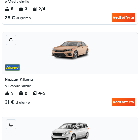
o Media simile
5
3
2/4
29 €
Vedi offerta
al giorno
Nissan Altima
o Grande simile
5
2
4-5
31 €
Vedi offerta
al giorno