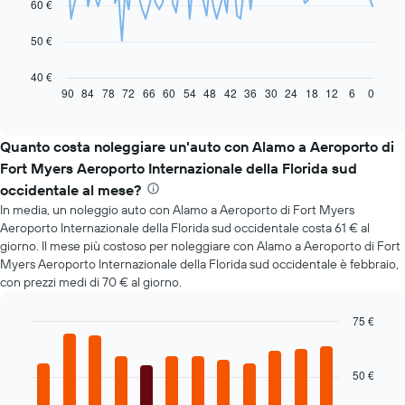
60 €
points.
Il
50 €
grafico
seguente
40 €
mostra
90
84
78
72
66
60
54
48
42
36
30
24
18
12
6
0
End
of
come
interactive
il
chart
prezzo
Quanto costa noleggiare un'auto con Alamo a Aeroporto di
di
Fort Myers Aeroporto Internazionale della Florida sud
un'auto
occidentale al mese?
a
In media, un noleggio auto con Alamo a Aeroporto di Fort Myers
noleggio
cambi
Aeroporto Internazionale della Florida sud occidentale costa 61 € al
avvicinandosi
giorno. Il mese più costoso per noleggiare con Alamo a Aeroporto di Fort
alla
Myers Aeroporto Internazionale della Florida sud occidentale è febbraio,
data
con prezzi medi di 70 € al giorno.
della
prenotazione
75 €
Il
Bar
Chart
grafico
graphic.
chart
ha
with
50 €
1
12
bars.
asse