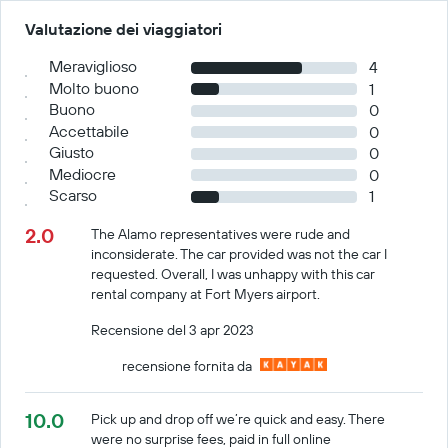
Valutazione dei viaggiatori
Meraviglioso
4
Molto buono
1
Buono
0
Accettabile
0
Giusto
0
Mediocre
0
Scarso
1
2.0
The Alamo representatives were rude and
inconsiderate. The car provided was not the car I
requested. Overall, I was unhappy with this car
rental company at Fort Myers airport.
Recensione del 3 apr 2023
recensione fornita da
10.0
Pick up and drop off we’re quick and easy. There
were no surprise fees, paid in full online