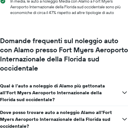
i
a
In media, le auto a noleggio Media con Alamo a Fort Myers
mesi
noleggio
Aeroporto Internazionale della Florida sud occidentale sono più
dell'anno
economiche di circa il 47% rispetto ad altre tipologie di auto
Il
grafico
ha
1
asse
Domande frequenti sul noleggio auto
Y
con Alamo presso Fort Myers Aeroporto
a
indicare
Internazionale della Florida sud
il
prezzo
occidentale
medio
di
un'auto
Qual è l'auto a noleggio di Alamo più gettonata
a
all'Fort Myers Aeroporto Internazionale della
noleggio
per
Florida sud occidentale?
un
giorno
Dove posso trovare auto a noleggio Alamo all'Fort
Myers Aeroporto Internazionale della Florida sud
occidentale?