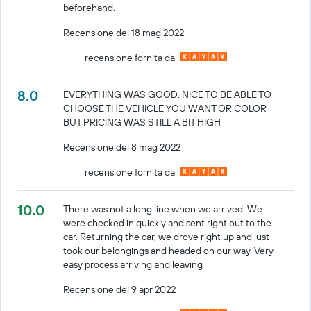
beforehand.
Recensione del 18 mag 2022
recensione fornita da
8.0
EVERYTHING WAS GOOD. NICE TO BE ABLE TO
CHOOSE THE VEHICLE YOU WANT OR COLOR
BUT PRICING WAS STILL A BIT HIGH
Recensione del 8 mag 2022
recensione fornita da
10.0
There was not a long line when we arrived. We
were checked in quickly and sent right out to the
car. Returning the car, we drove right up and just
took our belongings and headed on our way. Very
easy process arriving and leaving
Recensione del 9 apr 2022