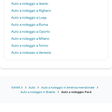
Auto a noleggio a Jesolo
Auto a noleggio a Alghero
Auto a noleggio a Luqa
Auto a noleggio a Roma
Auto a noleggio a Oporto
Auto a noleggio a Milano
Auto a noleggio a Torino
Auto a noleggio a Venezia
Auto a noleggio a Parigi
Auto a noleggio a Cagliari
Auto a noleggio a Atene
Auto a noleggio a Scarpanto
Auto a noleggio a Comiso
KAYAK.it
Auto
Auto a noleggio in America meridionale
Auto a noleggio in Brasile
Auto a noleggio: Pará
Auto a noleggio a Harare
Auto a noleggio a Los Angeles
Auto a noleggio a Sant Antoni de Portmany