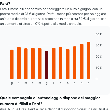
auto
Pará?
giorni
a
prima
Pará: il mese più economico per noleggiare un'auto è giugno, con un
noleggio
della
prezzo medio di 26 € al giorno. Pará: il mese più costoso per noleggiare
più
prenotazione
un’auto è dicembre: i prezzi si attestano in media sui 34 € al giorno, con
economiche
Il
un aumento di circa un 0% rispetto alla media annuale.
nelle
grafico
ultime
ha
40 €
72
1
ore
Bar
Chart
asse
graphic.
chart
Il
30 €
Y
with
grafico
a
12
ha
indicare
bars.
20 €
1
il
asse
prezzo
Il
X
10 €
medio
grafico
a
di
seguente
indicare
un'auto
mostra
0
le
g
f
m
a
m
g
l
a
s
o
n
d
a
il
End
4
of
noleggio
prezzo
interactive
società
medio
chart
di
di
Quale compagnia di autonoleggio dispone del maggior
auto
un'auto
numero di filiali a Pará?
a
a
noleggio
Avis, Alugue Brasil Rent a Car e National dispongono ciascuna di 3 filiali a