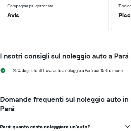
Compagnia più gettonata
Tipolog
Avis
Picc
I nsotri consigli sul noleggio auto a Pará
Il 25% degli utenti trova auto a noleggio a Pará per 15 € o meno
Domande frequenti sul noleggio auto in
Pará
Pará: quanto costa noleggiare un'auto?