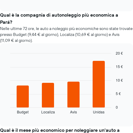
of
come
interactive
il
chart
prezzo
Qual è la compagnia di autonoleggio più economica a
di
Pará?
un'auto
Nelle ultime 72 ore, le auto a noleggio più economiche sono state trovate
a
presso Budget (9,44 € al giorno), Localiza (10,69 € al giorno) e Avis
noleggio
(11,09 € al giorno).
cambi
avvicinandosi
alla
20 €
data
Bar
Chart
della
graphic.
chart
15 €
with
prenotazione
4
Il
bars.
10 €
grafico
ha
Il
1
5 €
grafico
asse
seguente
X
mostra
0
a
Budget
Localiza
Avis
Unidas
le
End
indicare
of
quattro
interactive
il
società
chart
numero
di
Qual è il mese più economico per noleggiare un'auto a
di