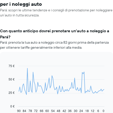
per i noleggi auto
Pará: scopri le ultime tendenze e i consigli di prenotazione per noleggiare
un’auto in tutta sicurezza.
Con quanto anticipo dovrei prenotare un’auto a noleggio a
Pará?
Pará: prenota la tua auto a noleggio circa 82 giorni prima della partenza
per ottenere tariffe generalmente inferiori alla media.
75 €
Line
Chart
graphic.
chart
with
91
50 €
data
points.
25 €
Il
grafico
seguente
0 €
mostra
90
84
78
72
66
60
54
48
42
36
30
24
18
12
6
0
End