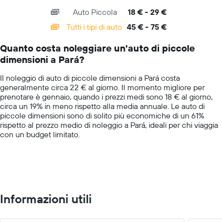
axis
chart
indicare
Auto Piccola
18 € - 29 €
displaying
il
categories.
Tutti i tipi di auto
45 € - 75 €
prezzo
Range:
più
14
conveniente
Quanto costa noleggiare un'auto di piccole
categories.
di
dimensioni a Pará?
The
un'auto
chart
a
Il noleggio di auto di piccole dimensioni a Pará costa
has
noleggio
generalmente circa 22 € al giorno. Il momento migliore per
1
per
prenotare è gennaio, quando i prezzi medi sono 18 € al giorno,
Y
le
circa un 19% in meno rispetto alla media annuale. Le auto di
axis
società
piccole dimensioni sono di solito più economiche di un 61%
displaying
in
rispetto al prezzo medio di noleggio a Pará, ideali per chi viaggia
values.
oggetto
con un budget limitato.
Range:
0
to
100.
Informazioni utili