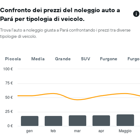
numero
prezzo
di
Confronto dei prezzi del noleggio auto a
medio
sedi
di
Pará per tipologia di veicolo.
Il
un'auto
grafico
a
Trova l'auto a noleggio giusta a Pará confrontando i prezzi tra diverse
ha
noleggio
tipologie di veicolo.
1
per
asse
un
X
giorno
a
Piccola
Media
Grande
SUV
Furgone
Furgo
indicare
le
100 €
società
Combination
Chart
di
graphic.
chart
75 €
with
auto
2
a
data
50 €
noleggio
series.
Il
grafico
25 €
The
ha
chart
1
has
0 €
asse
1
gen
feb
mar
apr
Maggio
End
Y
of
X
a
interactive