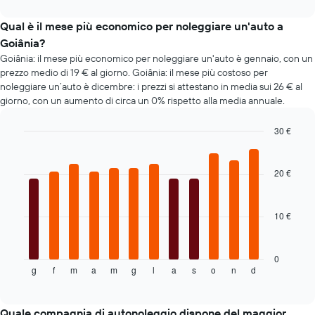
interactive
il
chart
prezzo
Qual è il mese più economico per noleggiare un'auto a
di
Goiânia?
un'auto
Goiânia: il mese più economico per noleggiare un'auto è gennaio, con un
a
prezzo medio di 19 € al giorno. Goiânia: il mese più costoso per
noleggio
noleggiare un’auto è dicembre: i prezzi si attestano in media sui 26 € al
cambi
giorno, con un aumento di circa un 0% rispetto alla media annuale.
avvicinandosi
alla
data
30 €
della
Bar
Chart
prenotazione
graphic.
chart
with
Il
20 €
12
grafico
bars.
ha
1
10 €
Il
asse
grafico
X
seguente
a
mostra
0
indicare
g
f
m
a
m
g
l
a
s
o
n
d
il
End
il
of
prezzo
numero
interactive
medio
chart
di
di
Quale compagnia di autonoleggio dispone del maggior