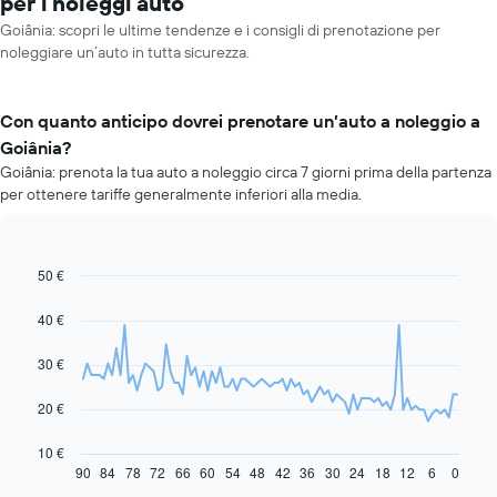
per i noleggi auto
Goiânia: scopri le ultime tendenze e i consigli di prenotazione per
noleggiare un’auto in tutta sicurezza.
Con quanto anticipo dovrei prenotare un’auto a noleggio a
Goiânia?
Goiânia: prenota la tua auto a noleggio circa 7 giorni prima della partenza
per ottenere tariffe generalmente inferiori alla media.
50 €
Line
Chart
graphic.
chart
with
40 €
91
data
30 €
points.
Il
20 €
grafico
seguente
10 €
mostra
90
84
78
72
66
60
54
48
42
36
30
24
18
12
6
0
End
of
come