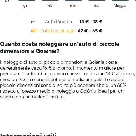
0 €
asse
1
gen
feb
mar
apr
Maggio
End
Y
of
X
a
interactive
axis
chart
indicare
Auto Piccola
13 € - 18 €
displaying
il
categories.
Tutti i tipi di auto
42 € - 65 €
prezzo
Range:
più
14
conveniente
Quanto costa noleggiare un'auto di piccole
categories.
di
dimensioni a Goiânia?
The
un'auto
chart
a
Il noleggio di auto di piccole dimensioni a Goiânia costa
has
noleggio
generalmente circa 16 € al giorno. Il momento migliore per
1
per
prenotare è settembre, quando i prezzi medi sono 13 € al giorno,
Y
le
circa un 19% in meno rispetto alla media annuale. Le auto di
axis
società
piccole dimensioni sono di solito più economiche di un 68%
displaying
in
rispetto al prezzo medio di noleggio a Goiânia, ideali per chi
values.
oggetto
viaggia con un budget limitato.
Range:
0
to
75.
Informazioni utili