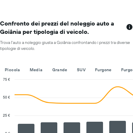
a
il
indicare
maggior
il
numero
prezzo
di
Confronto dei prezzi del noleggio auto a
medio
sedi
di
Goiânia per tipologia di veicolo.
Il
un'auto
grafico
a
Trova l'auto a noleggio giusta a Goiânia confrontando i prezzi tra diverse
ha
noleggio
tipologie di veicolo.
1
per
asse
un
X
giorno
a
Piccola
Media
Grande
SUV
Furgone
Furgo
indicare
le
75 €
società
Combination
Chart
di
graphic.
chart
with
auto
50 €
2
a
data
noleggio
series.
Il
25 €
grafico
The
ha
chart
1
has