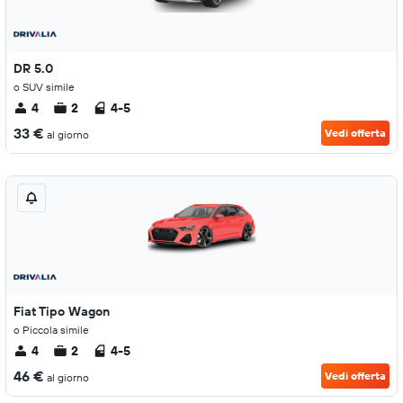
DR 5.0
o SUV simile
4
2
4-5
33 €
Vedi offerta
al giorno
Fiat Tipo Wagon
o Piccola simile
4
2
4-5
46 €
Vedi offerta
al giorno