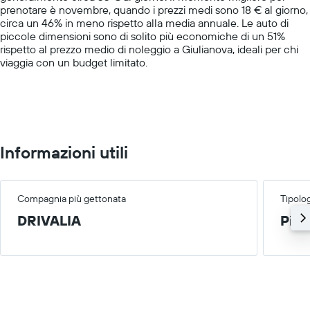
per
prenotare è novembre, quando i prezzi medi sono 18 € al giorno,
Y
le
circa un 46% in meno rispetto alla media annuale. Le auto di
axis
società
piccole dimensioni sono di solito più economiche di un 51%
displaying
in
rispetto al prezzo medio di noleggio a Giulianova, ideali per chi
values.
oggetto
viaggia con un budget limitato.
Range:
0
to
150.
Informazioni utili
Compagnia più gettonata
Tipolog
DRIVALIA
Picc