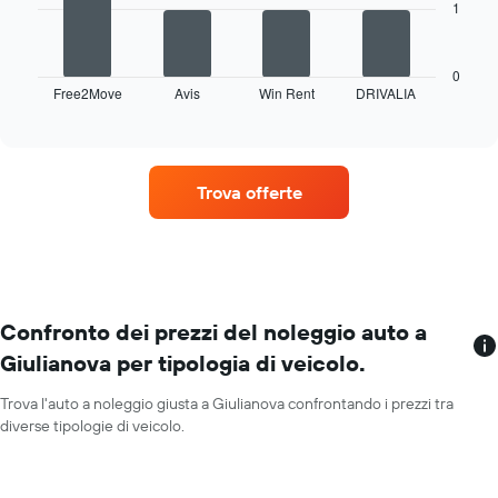
indicare
1
Il
a
il
grafico
indicare
prezzo
seguente
i
più
mostra
0
mesi
economico
Free2Move
Avis
Win Rent
DRIVALIA
le
End
dell'anno
of
delle
quattro
Il
interactive
auto
società
chart
grafico
a
di
ha
noleggio
auto
1
Trova offerte
per
a
asse
le
noleggio
Y
società
con
a
in
il
indicare
oggetto
maggior
il
numero
prezzo
di
Confronto dei prezzi del noleggio auto a
medio
sedi
di
Giulianova per tipologia di veicolo.
Il
un'auto
grafico
a
Trova l'auto a noleggio giusta a Giulianova confrontando i prezzi tra
ha
noleggio
diverse tipologie di veicolo.
1
per
asse
un
X
giorno
a