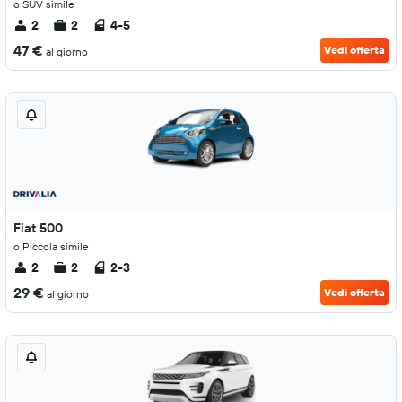
o SUV simile
2
2
4-5
47 €
Vedi offerta
al giorno
Fiat 500
o Piccola simile
2
2
2-3
29 €
Vedi offerta
al giorno