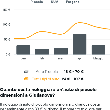
Piccola
SUV
Furgone
indicare
le
150 €
società
Combination
Chart
di
graphic.
chart
with
auto
100 €
2
a
data
noleggio
series.
Il
50 €
grafico
The
ha
chart
1
has
0 €
asse
1
gen
feb
mar
apr
Maggio
End
Y
of
X
a
interactive
axis
chart
indicare
Auto Piccola
18 € - 70 €
displaying
il
categories.
Tutti i tipi di auto
24 € - 107 €
prezzo
Range:
più
14
conveniente
Quanto costa noleggiare un'auto di piccole
categories.
di
dimensioni a Giulianova?
The
un'auto
chart
a
Il noleggio di auto di piccole dimensioni a Giulianova costa
has
noleggio
generalmente circa 33 € al giorno. Il momento migliore per
1