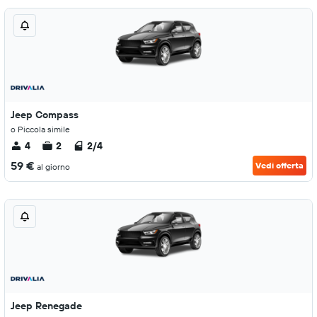
Jeep Compass
o Piccola simile
4
2
2/4
59 €
Vedi offerta
al giorno
Jeep Renegade