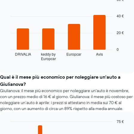
prenotazione
Bar
Chart
Il
graphic.
chart
grafico
with
40 €
4
ha
bars.
1
asse
20 €
Il
X
grafico
a
seguente
0
indicare
mostra
DRIVALIA
keddy by
Europcar
Avis
il
Europcar
le
End
numero
of
quattro
di
interactive
società
chart
giorni
di
Qual è il mese più economico per noleggiare un'auto a
prima
auto
della
Giulianova?
a
prenotazione
Giulianova: il mese più economico per noleggiare un'auto è novembre,
noleggio
Il
con un prezzo medio di 16 € al giorno. Giulianova: il mese più costoso per
più
grafico
noleggiare un’auto è aprile: i prezzi si attestano in media sui 70 € al
economiche
ha
giorno, con un aumento di circa un 89% rispetto alla media annuale.
nelle
1
ultime
asse
75 €
72
Y
ore
Bar
Chart
a
graphic.
chart
Il