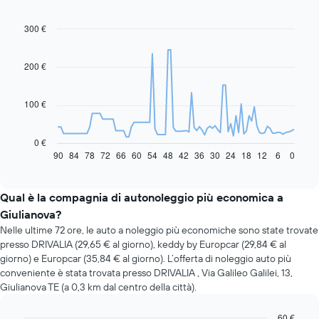
300 €
Line
Chart
graphic.
chart
with
91
200 €
data
points.
100 €
Il
grafico
seguente
0 €
mostra
90
84
78
72
66
60
54
48
42
36
30
24
18
12
6
0
End
of
come
interactive
il
chart
prezzo
Qual è la compagnia di autonoleggio più economica a
di
Giulianova?
un'auto
Nelle ultime 72 ore, le auto a noleggio più economiche sono state trovate
a
presso DRIVALIA (29,65 € al giorno), keddy by Europcar (29,84 € al
noleggio
giorno) e Europcar (35,84 € al giorno). L’offerta di noleggio auto più
cambi
conveniente è stata trovata presso DRIVALIA , Via Galileo Galilei, 13,
avvicinandosi
Giulianova TE (a 0,3 km dal centro della città).
alla
data
della
60 €