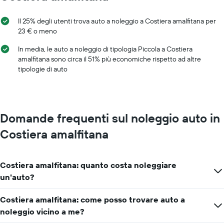
Y
a
Il 25% degli utenti trova auto a noleggio a Costiera amalfitana per
indicare
23 € o meno
il
prezzo
In media, le auto a noleggio di tipologia Piccola a Costiera
medio
amalfitana sono circa il 51% più economiche rispetto ad altre
di
tipologie di auto
un'auto
a
noleggio
per
un
Domande frequenti sul noleggio auto in
giorno
Costiera amalfitana
Costiera amalfitana: quanto costa noleggiare
un'auto?
Costiera amalfitana: come posso trovare auto a
noleggio vicino a me?