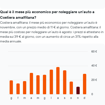
of
come
interactive
il
chart
prezzo
Qual è il mese più economico per noleggiare un'auto a
di
Costiera amalfitana?
un'auto
Costiera amalfitana: il mese più economico per noleggiare un'auto è
a
novembre, con un prezzo medio di 11 € al giorno. Costiera amalfitana: il
noleggio
mese più costoso per noleggiare un’auto è agosto: i prezzi si attestano in
cambi
media sui 39 € al giorno, con un aumento di circa un 31% rispetto alla
avvicinandosi
media annuale.
alla
data
della
60 €
prenotazione
Bar
Chart
Il
graphic.
chart
grafico
with
40 €
12
ha
bars.
1
asse
20 €
Il
X
grafico
a
seguente
indicare
mostra
0
il
g
f
m
a
m
g
l
a
s
o
n
d
il
End
numero
of
prezzo
di
interactive