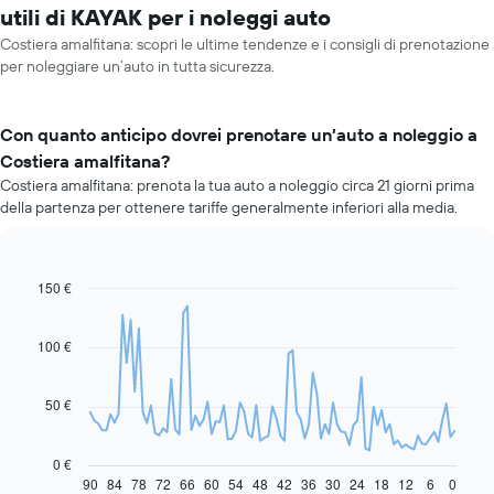
utili di KAYAK per i noleggi auto
Costiera amalfitana: scopri le ultime tendenze e i consigli di prenotazione
per noleggiare un’auto in tutta sicurezza.
Con quanto anticipo dovrei prenotare un’auto a noleggio a
Costiera amalfitana?
Costiera amalfitana: prenota la tua auto a noleggio circa 21 giorni prima
della partenza per ottenere tariffe generalmente inferiori alla media.
150 €
Line
Chart
graphic.
chart
with
91
100 €
data
points.
50 €
Il
grafico
seguente
0 €
mostra
90
84
78
72
66
60
54
48
42
36
30
24
18
12
6
0
End