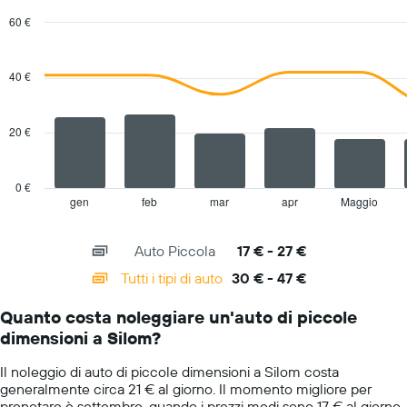
60 €
Combination
Chart
graphic.
chart
with
40 €
2
data
series.
20 €
The
chart
has
0 €
1
gen
feb
mar
apr
Maggio
End
of
X
interactive
axis
chart
Auto Piccola
17 € - 27 €
displaying
categories.
Tutti i tipi di auto
30 € - 47 €
Range:
14
Quanto costa noleggiare un'auto di piccole
categories.
dimensioni a Silom?
The
chart
Il noleggio di auto di piccole dimensioni a Silom costa
has
generalmente circa 21 € al giorno. Il momento migliore per
1
prenotare è settembre, quando i prezzi medi sono 17 € al giorno,