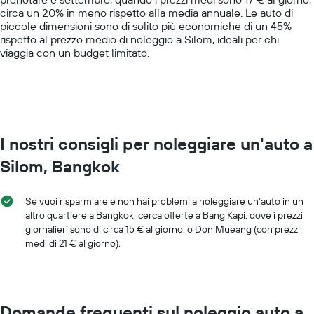
Y
circa un 20% in meno rispetto alla media annuale. Le auto di
axis
piccole dimensioni sono di solito più economiche di un 45%
displaying
rispetto al prezzo medio di noleggio a Silom, ideali per chi
values.
viaggia con un budget limitato.
Range:
0
to
60.
I nostri consigli per noleggiare un'auto a
Silom, Bangkok
Se vuoi risparmiare e non hai problemi a noleggiare un'auto in un
altro quartiere a Bangkok, cerca offerte a Bang Kapi, dove i prezzi
giornalieri sono di circa 15 € al giorno, o Don Mueang (con prezzi
medi di 21 € al giorno).
Domande frequenti sul noleggio auto a