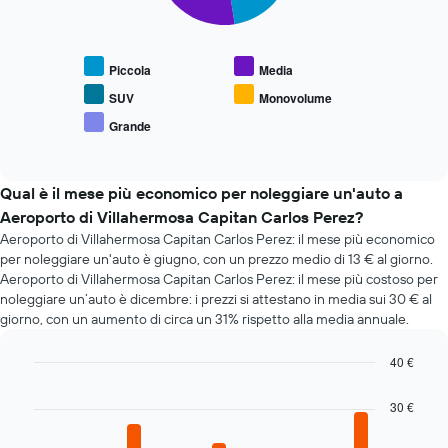
Il
asse
grafico
X
seguente
a
mostra
indicare
Piccola
Media
il
il
prezzo
SUV
Monovolume
numero
medio
di
Grande
End
delle
giorni
of
tipologie
interactive
prima
di
chart
della
auto
Qual è il mese più economico per noleggiare un'auto a
prenotazione
più
Aeroporto di Villahermosa Capitan Carlos Perez?
Il
richieste
grafico
Aeroporto di Villahermosa Capitan Carlos Perez: il mese più economico
ha
per noleggiare un'auto è giugno, con un prezzo medio di 13 € al giorno.
1
Aeroporto di Villahermosa Capitan Carlos Perez: il mese più costoso per
asse
noleggiare un’auto è dicembre: i prezzi si attestano in media sui 30 € al
Y
giorno, con un aumento di circa un 31% rispetto alla media annuale.
a
indicare
40 €
il
Bar
Chart
prezzo
graphic.
chart
30 €
medio
with
di
12
un'auto
bars.