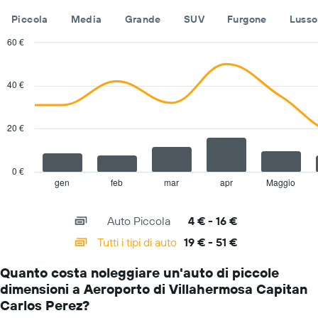
indicare
Piccola
Media
Grande
SUV
Furgone
Lusso
le
società
60 €
di
Combination
Chart
auto
graphic.
chart
a
with
40 €
noleggio
2
Il
data
series.
grafico
20 €
ha
The
1
chart
asse
has
Y
0 €
1
a
gen
feb
mar
apr
Maggio
End
of
X
indicare
interactive
axis
il
chart
Auto Piccola
4 € - 16 €
displaying
prezzo
categories.
più
Tutti i tipi di auto
19 € - 51 €
Range:
conveniente
14
di
Quanto costa noleggiare un'auto di piccole
categories.
un'auto
dimensioni a Aeroporto di Villahermosa Capitan
The
a
chart
Carlos Perez?
noleggio
has
per