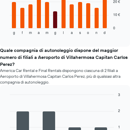
20 €
a
noleggio
Il
10 €
grafico
seguente
mostra
0
g
f
m
a
m
g
l
a
s
o
n
d
il
End
of
prezzo
interactive
medio
chart
di
Quale compagnia di autonoleggio dispone del maggior
un'auto
numero di filiali a Aeroporto di Villahermosa Capitan Carlos
a
Perez?
noleggio
America Car Rental e Final Rentals dispongono ciascuna di 2 filiali a
per
Aeroporto di Villahermosa Capitan Carlos Perez, più di qualsiasi altra
ogni
compagnia di autonoleggio.
mese
Il
grafico
3
ha
Bar
Chart
1
graphic.
chart
asse
with
2
4
X
bars.
a
indicare
1