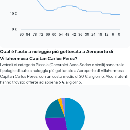
data
points.
10 €
Il
grafico
seguente
0 €
mostra
90
84
78
72
66
60
54
48
42
36
30
24
18
12
6
0
End
of
come
interactive
il
chart
prezzo
Qual è l'auto a noleggio più gettonata a Aeroporto di
di
Villahermosa Capitan Carlos Perez?
un'auto
I veicoli di categoria Piccola (Chevrolet Aveo Sedan o simili) sono tra le
a
tipologie di auto a noleggio più gettonate a Aeroporto di Villahermosa
noleggio
Capitan Carlos Perez, con un costo medio di 20 € al giorno. Alcuni utenti
cambi
hanno trovato offerte ad appena 6 € al giorno.
avvicinandosi
alla
data
della
Pie
Chart
prenotazione
graphic.
chart
with
Il
5
grafico
slices.
ha
1