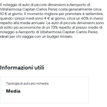
1
le
Il noleggio di auto di piccole dimensioni a Aeroporto di
Y
società
Villahermosa Capitan Carlos Perez costa generalmente circa
axis
in
10 € al giorno. Il momento migliore per prenotare è settembre,
displaying
oggetto
quando i prezzi medi sono 4 € al giorno, circa un 60% in meno
values.
rispetto alla media annuale. Le auto di piccole dimensioni sono
Range:
di solito più economiche di un 73% rispetto al prezzo medio di
0
noleggio a Aeroporto di Villahermosa Capitan Carlos Perez,
to
ideali per chi viaggia con un budget limitato.
60.
Informazioni utili
Tipologia di auto più richiesta
Media