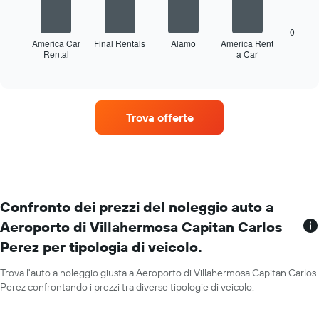
Il
i
grafico
mesi
seguente
0
dell'anno
mostra
America Car
Final Rentals
Alamo
America Rent
Il
Rental
a Car
le
End
grafico
of
quattro
ha
interactive
società
chart
1
di
asse
auto
Y
Trova offerte
a
a
noleggio
indicare
con
il
il
prezzo
maggior
medio
numero
di
di
Confronto dei prezzi del noleggio auto a
un'auto
sedi
a
Aeroporto di Villahermosa Capitan Carlos
Il
noleggio
Perez per tipologia di veicolo.
grafico
per
ha
un
1
Trova l'auto a noleggio giusta a Aeroporto di Villahermosa Capitan Carlos
giorno
asse
Perez confrontando i prezzi tra diverse tipologie di veicolo.
X
a