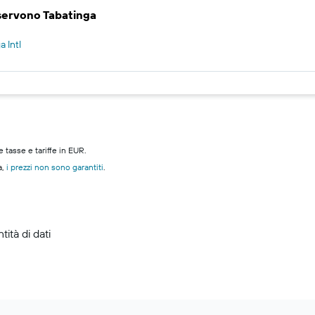
servono Tabatinga
 Intl
e tasse e tariffe in EUR.
a,
i prezzi non sono garantiti
.
ità di dati