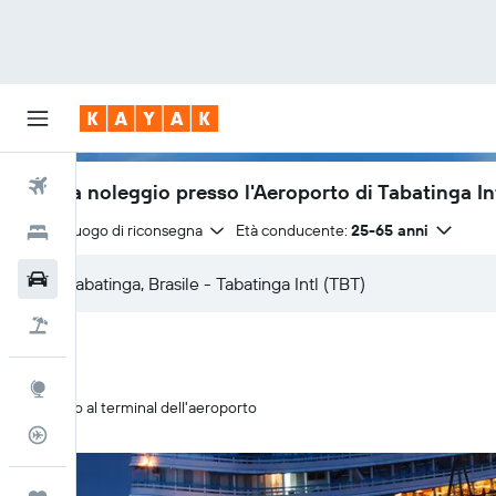
Voli
Auto a noleggio presso l'Aeroporto di Tabatinga In
Stesso luogo di riconsegna
Età conducente:
25-65 anni
Hotel
Auto
Pacchetti vacanze
Explore
Ritiro al terminal dell'aeroporto
Tracker voli