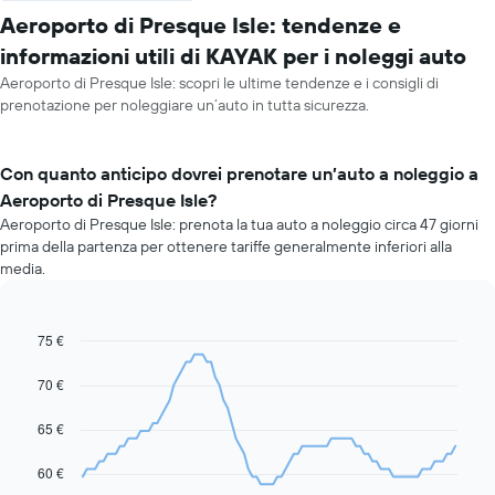
Aeroporto di Presque Isle: tendenze e
informazioni utili di KAYAK per i noleggi auto
Aeroporto di Presque Isle: scopri le ultime tendenze e i consigli di
prenotazione per noleggiare un’auto in tutta sicurezza.
Con quanto anticipo dovrei prenotare un’auto a noleggio a
Aeroporto di Presque Isle?
Aeroporto di Presque Isle: prenota la tua auto a noleggio circa 47 giorni
prima della partenza per ottenere tariffe generalmente inferiori alla
media.
75 €
Line
Chart
graphic.
chart
with
70 €
91
data
65 €
points.
Il
60 €
grafico