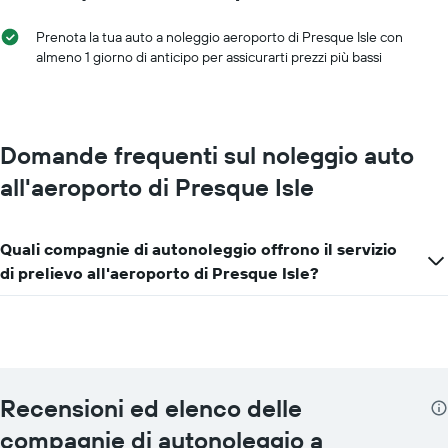
noleggio
Il
Prenota la tua auto a noleggio aeroporto di Presque Isle con
grafico
almeno 1 giorno di anticipo per assicurarti prezzi più bassi
ha
1
asse
Y
a
Domande frequenti sul noleggio auto
indicare
all'aeroporto di Presque Isle
il
prezzo
più
conveniente
Quali compagnie di autonoleggio offrono il servizio
di
di prelievo all'aeroporto di Presque Isle?
un'auto
a
noleggio
per
le
società
in
Recensioni ed elenco delle
oggetto
compagnie di autonoleggio a