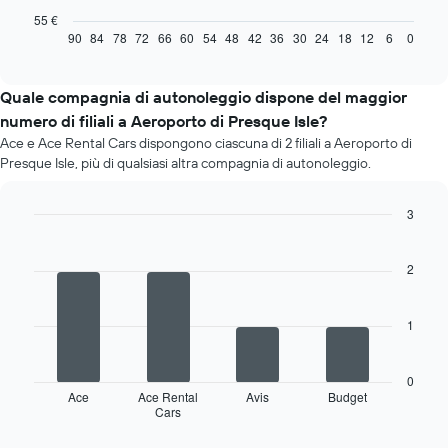
seguente
55 €
mostra
90
84
78
72
66
60
54
48
42
36
30
24
18
12
6
0
End
of
come
interactive
il
chart
prezzo
Quale compagnia di autonoleggio dispone del maggior
di
numero di filiali a Aeroporto di Presque Isle?
un'auto
Ace e Ace Rental Cars dispongono ciascuna di 2 filiali a Aeroporto di
a
Presque Isle, più di qualsiasi altra compagnia di autonoleggio.
noleggio
cambi
avvicinandosi
3
alla
Bar
Chart
data
graphic.
chart
della
with
2
prenotazione
4
bars.
Il
grafico
1
Il
ha
grafico
1
seguente
asse
0
mostra
X
Ace
Ace Rental
Avis
Budget
Cars
le
End
a
of
quattro
indicare
interactive