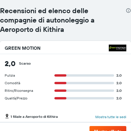
di
Recensioni ed elenco delle
auto
a
compagnie di autonoleggio a
noleggio
Il
Aeroporto di Kithira
grafico
ha
1
GREEN MOTION
asse
Y
a
2,0
Scarso
indicare
il
prezzo
Pulizia
2.0
più
Comodità
2.0
conveniente
Ritiro/Riconsegna
2.0
di
un'auto
Qualità/Prezzo
2.0
a
noleggio
per
1 filiale a Aeroporto di Kithira
Mostra tutte le sedi
le
società