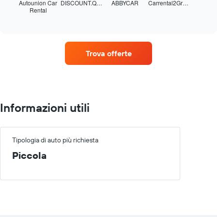
mostra
Autounion Car
DISCOUNT.Q…
ABBYCAR
Carrental2Gr…
Rental
le
End
of
quattro
interactive
società
chart
di
auto
Trova offerte
a
noleggio
con
il
maggior
numero
Informazioni utili
di
sedi
Il
grafico
Tipologia di auto più richiesta
ha
Piccola
1
asse
X
a
indicare
le
società