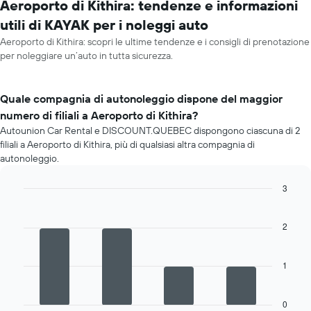
Aeroporto di Kithira: tendenze e informazioni
utili di KAYAK per i noleggi auto
Aeroporto di Kithira: scopri le ultime tendenze e i consigli di prenotazione
per noleggiare un’auto in tutta sicurezza.
Quale compagnia di autonoleggio dispone del maggior
numero di filiali a Aeroporto di Kithira?
Autounion Car Rental e DISCOUNT.QUEBEC dispongono ciascuna di 2
filiali a Aeroporto di Kithira, più di qualsiasi altra compagnia di
autonoleggio.
3
Bar
Chart
graphic.
chart
with
2
4
bars.
1
Il
grafico
seguente
0