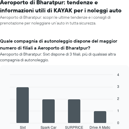
Aeroporto di Bharatpur: tendenze e
informazioni utili di KAYAK per i noleggi auto
Aeroporto di Bharatpur: scopri le ultime tendenze e i consigli di
prenotazione per noleggiare un’auto in tutta sicurezza.
Quale compagnia di autonoleggio dispone del maggior
numero di filiali a Aeroporto di Bharatpur?
Aeroporto di Bharatpur: Sixt dispone di 3 filiali, più di qualsiasi altra
compagnia di autonoleggio.
4
Bar
Chart
graphic.
chart
3
with
4
2
bars.
Il
1
grafico
seguente
0
mostra
Sixt
Spark Car
SURPRICE
Drive A Matic