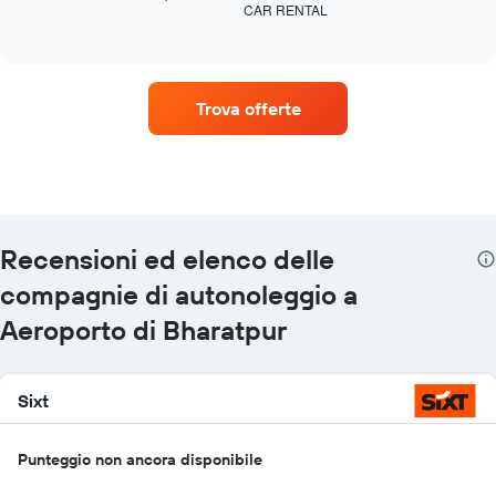
CAR RENTAL
le
End
of
quattro
interactive
società
chart
di
auto
Trova offerte
a
noleggio
con
il
maggior
numero
di
Recensioni ed elenco delle
sedi
Il
compagnie di autonoleggio a
grafico
Aeroporto di Bharatpur
ha
1
asse
X
Sixt
a
indicare
le
Punteggio non ancora disponibile
società